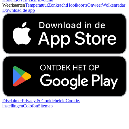
Weerkaarten
Temperatuur
Zonkracht
Hooikoorts
Onweer
Wolkenradar
Download de app
Disclaimer
Privacy & Cookiebeleid
Cookie-
instellingen
Colofon
Sitemap