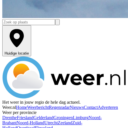
Huidige locatie
Het weer in jouw regio de hele dag actueel.
Weer.nl
Home
Weerbericht
Regenradar
Nieuws
Contact
Adverteren
Weer per provincie
Drenthe
Friesland
Gelderland
Groningen
Limburg
Noord-
Brabant
Noord-Holland
Utrecht
Zeeland
Zuid-
Holland
Overijssel
Flevoland