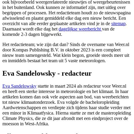
ook bijvoorbeeld weergerelateerde nieuwtjes of weergebeurtenissen
in het buitenland. Ook kunnen ze informatief zijn, met uitleg over
begrippen of processen. Het redactieteam houdt zo de nieuwspagina
afwisselend en plaatst gemiddeld elke dag een nieuw bericht. Een
overzicht van alle eerder geplaatste artikelen vind je in de
sitemap
.
Daarnaast wordt elke dag het
dagelijkse weerbericht
van de
komende 2-3 dagen bijgewerkt.
Het redactieteam
; wie zijn dat dan? Sinds de overname van Weer.nl
door Kompas Publishing B.V. in oktober 2023 is een compleet
nieuw team samengesteld. Wat klein begon, groeide steeds meer uit
en inmiddels bestaat het team uit 5 vaste meteorologen.
Eva Sandelowsky - redacteur
Eva Sandelowsky
startte in maart 2024 als redacteur voor Weer.nl
en heeft een sterke interesse in meteorologie en het klimaat. In haar
artikelen komen dan ook vele aspecten aan bod, van weerberichten
tot nieuw klimaatonderzoek. Eva volgde de bacheloropleiding
Aardwetenschappen en verdiepte zich tijdens haar studie verder met
een minor in Klimaatfysica. Hierna startte ze met de masteropleiding
Climate Physics, die ze dit jaar afrondt met een eindproject over de
moesson in West-Afrika.