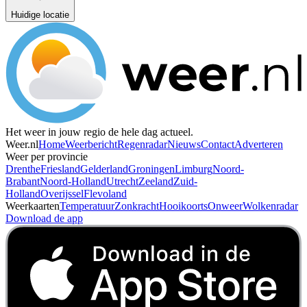
Huidige locatie
Het weer in jouw regio de hele dag actueel.
Weer.nl
Home
Weerbericht
Regenradar
Nieuws
Contact
Adverteren
Weer per provincie
Drenthe
Friesland
Gelderland
Groningen
Limburg
Noord-
Brabant
Noord-Holland
Utrecht
Zeeland
Zuid-
Holland
Overijssel
Flevoland
Weerkaarten
Temperatuur
Zonkracht
Hooikoorts
Onweer
Wolkenradar
Download de app