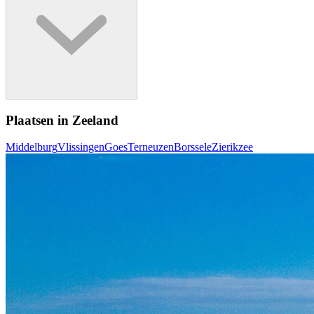
Plaatsen in Zeeland
Middelburg
Vlissingen
Goes
Terneuzen
Borssele
Zierikzee