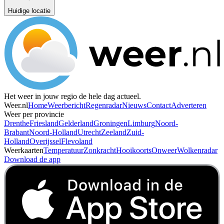
Huidige locatie
Het weer in jouw regio de hele dag actueel.
Weer.nl
Home
Weerbericht
Regenradar
Nieuws
Contact
Adverteren
Weer per provincie
Drenthe
Friesland
Gelderland
Groningen
Limburg
Noord-
Brabant
Noord-Holland
Utrecht
Zeeland
Zuid-
Holland
Overijssel
Flevoland
Weerkaarten
Temperatuur
Zonkracht
Hooikoorts
Onweer
Wolkenradar
Download de app