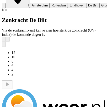
Huidige locatie
Amsterdam
Rotterdam
Eindhoven
De Bilt
Gro
Nu
Zonkracht De Bilt
Via de zonkrachtkaart kan je zien hoe sterk de zonkracht (UV-
index) de komende dagen is.
12
10
8
6
4
2