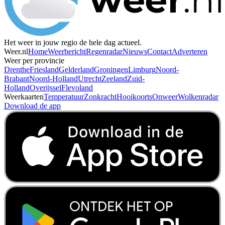
Het weer in jouw regio de hele dag actueel.
Weer.nl
Home
Weerbericht
Regenradar
Nieuws
Contact
Adverteren
Weer per provincie
Drenthe
Friesland
Gelderland
Groningen
Limburg
Noord-
Brabant
Noord-Holland
Utrecht
Zeeland
Zuid-
Holland
Overijssel
Flevoland
Weerkaarten
Temperatuur
Zonkracht
Hooikoorts
Onweer
Wolkenradar
Download de app