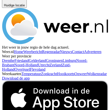
Huidige locatie
Het weer in jouw regio de hele dag actueel.
Weer.nl
Home
Weerbericht
Regenradar
Nieuws
Contact
Adverteren
Weer per provincie
Drenthe
Friesland
Gelderland
Groningen
Limburg
Noord-
Brabant
Noord-Holland
Utrecht
Zeeland
Zuid-
Holland
Overijssel
Flevoland
Weerkaarten
Temperatuur
Zonkracht
Hooikoorts
Onweer
Wolkenradar
Download de app