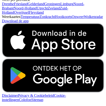
Drenthe
Friesland
Gelderland
Groningen
Limburg
Noord-
Brabant
Noord-Holland
Utrecht
Zeeland
Zuid-
Holland
Overijssel
Flevoland
Weerkaarten
Temperatuur
Zonkracht
Hooikoorts
Onweer
Wolkenradar
Download de app
Disclaimer
Privacy & Cookiebeleid
Cookie-
instellingen
Colofon
Sitemap