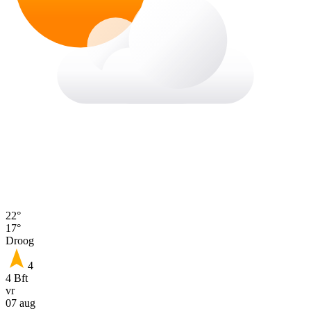
22°
17°
Droog
4
4 Bft
vr
07 aug