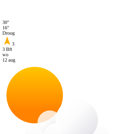
30°
16°
Droog
3
3 Bft
wo
12 aug