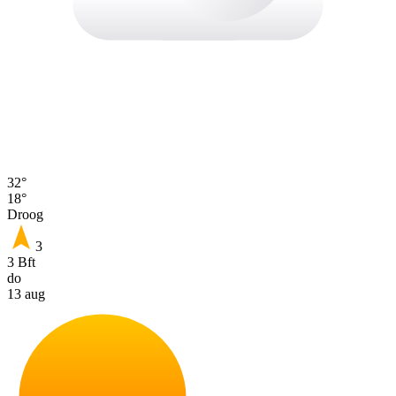
32°
18°
Droog
3
3 Bft
do
13 aug