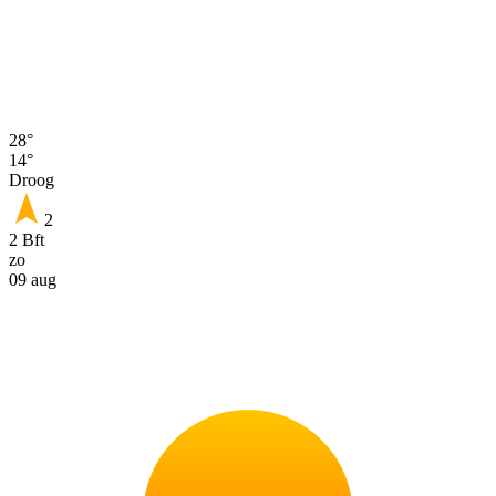
28°
14°
Droog
2
2 Bft
zo
09 aug