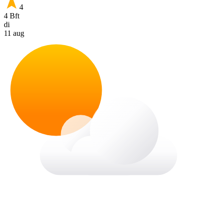
4
4 Bft
di
11 aug