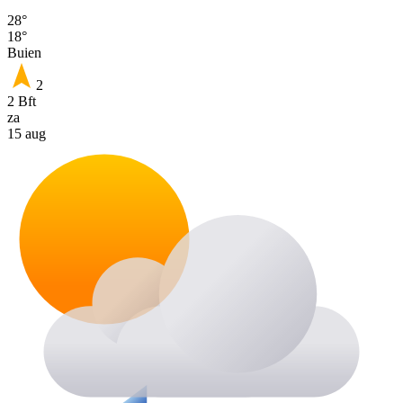
28°
18°
Buien
2
2 Bft
za
15 aug