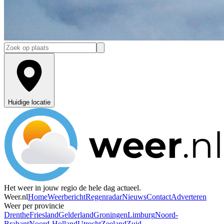
Huidige locatie
Het weer in jouw regio de hele dag actueel.
Weer.nl
Home
Weerbericht
Regenradar
Nieuws
Contact
Adverteren
Weer per provincie
Drenthe
Friesland
Gelderland
Groningen
Limburg
Noord-
Brabant
Noord-Holland
Utrecht
Zeeland
Zuid-