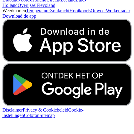
Holland
Overijssel
Flevoland
Weerkaarten
Temperatuur
Zonkracht
Hooikoorts
Onweer
Wolkenradar
Download de app
Disclaimer
Privacy & Cookiebeleid
Cookie-
instellingen
Colofon
Sitemap