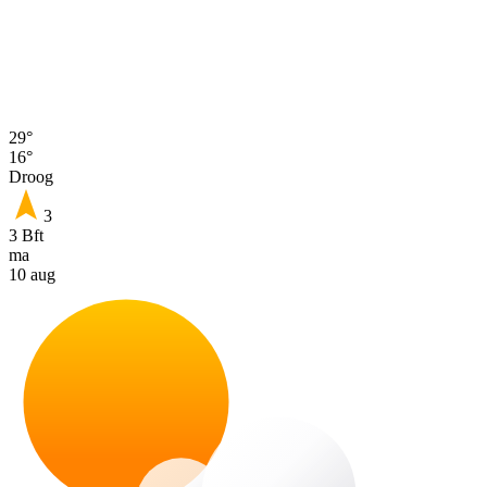
29°
16°
Droog
3
3 Bft
ma
10 aug