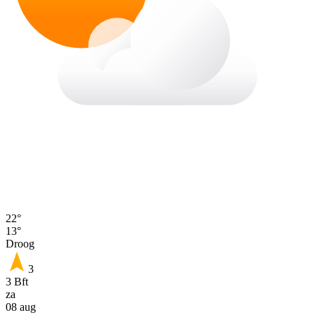
22°
13°
Droog
3
3 Bft
za
08 aug