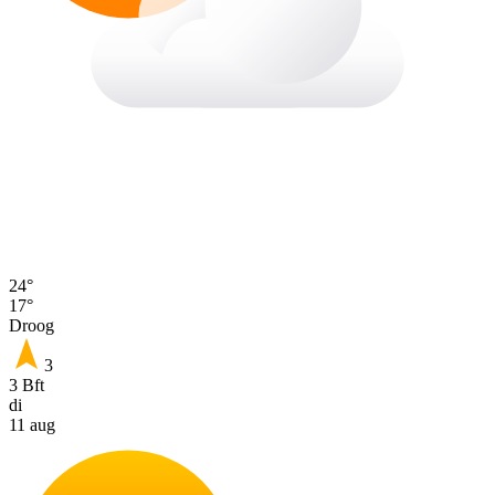
24°
17°
Droog
3
3 Bft
di
11 aug