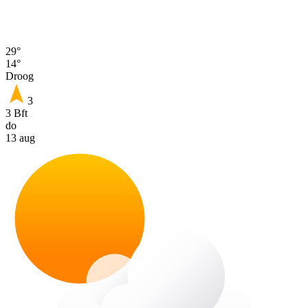
29°
14°
Droog
3
3 Bft
do
13 aug