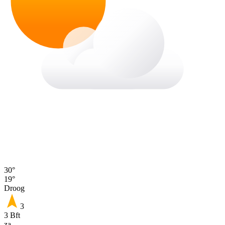
30°
19°
Droog
3
3 Bft
za