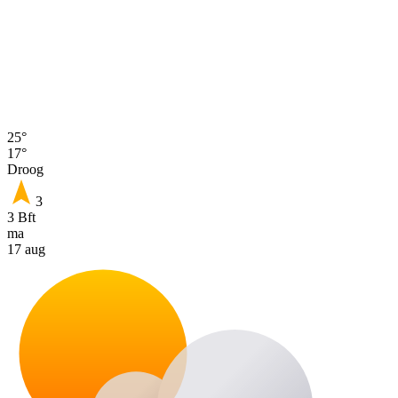
25°
17°
Droog
3
3 Bft
ma
17 aug