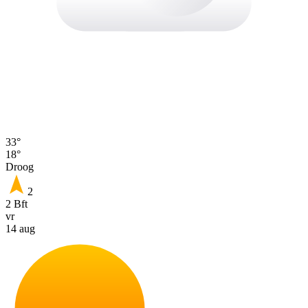
33°
18°
Droog
2
2 Bft
vr
14 aug