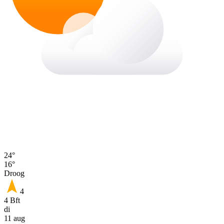
24°
16°
Droog
4
4 Bft
di
11 aug