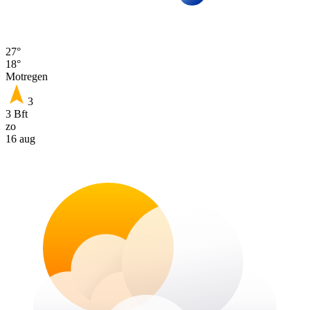
27°
18°
Motregen
3
3 Bft
zo
16 aug