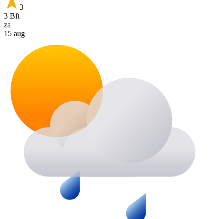
3
3 Bft
za
15 aug