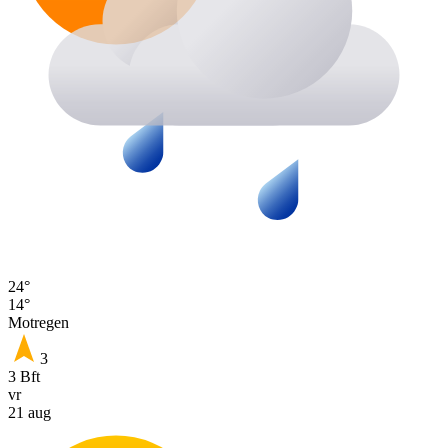
24°
14°
Motregen
3
3 Bft
vr
21 aug