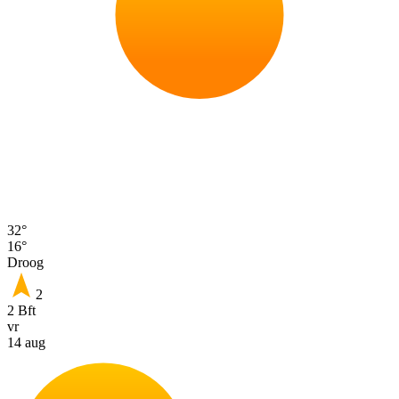
32°
16°
Droog
2
2 Bft
vr
14 aug