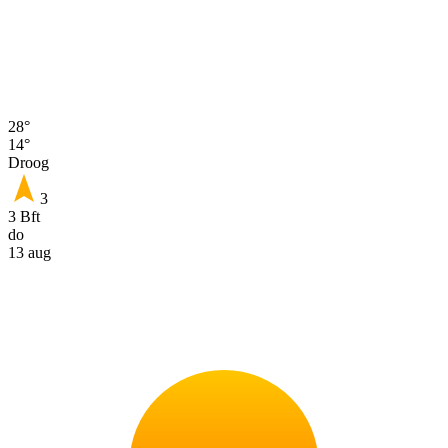
28°
14°
Droog
3
3 Bft
do
13 aug