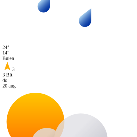
24°
14°
Buien
3
3 Bft
do
20 aug