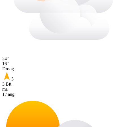
24°
16°
Droog
3
3 Bft
ma
17 aug