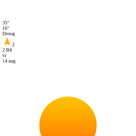
35°
16°
Droog
2
2 Bft
vr
14 aug