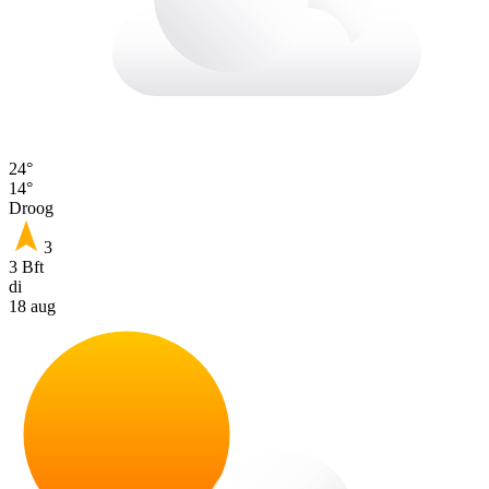
24°
14°
Droog
3
3 Bft
di
18 aug