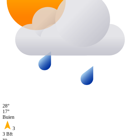
28°
17°
Buien
3
3 Bft
zo