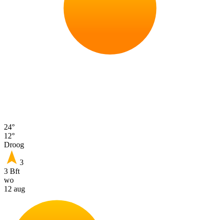
24°
12°
Droog
3
3 Bft
wo
12 aug