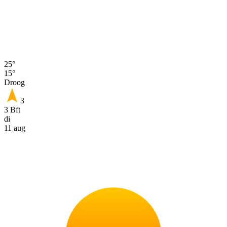
25°
15°
Droog
3
3 Bft
di
11 aug