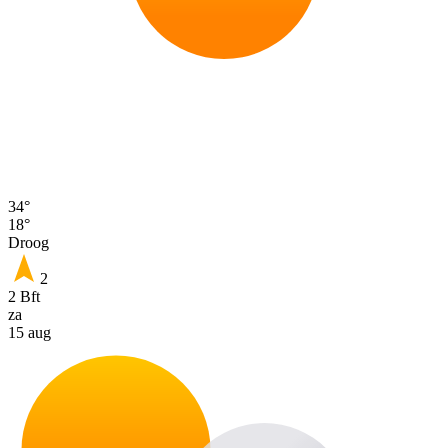
34°
18°
Droog
2
2 Bft
za
15 aug