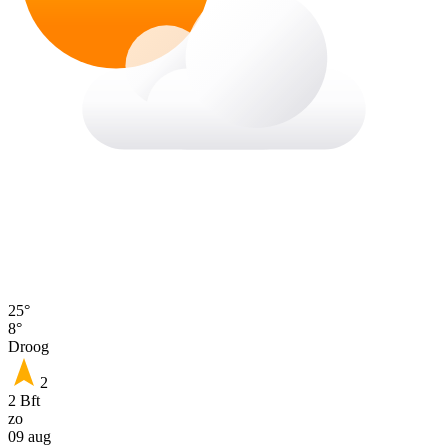
25°
8°
Droog
2
2 Bft
zo
09 aug