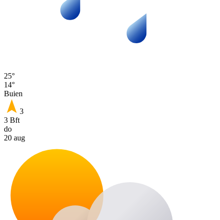
25°
14°
Buien
3
3 Bft
do
20 aug