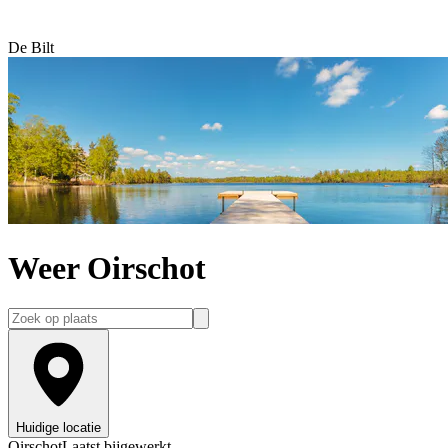
De Bilt
Weer Oirschot
Huidige locatie
Oirschot
Laatst bijgewerkt