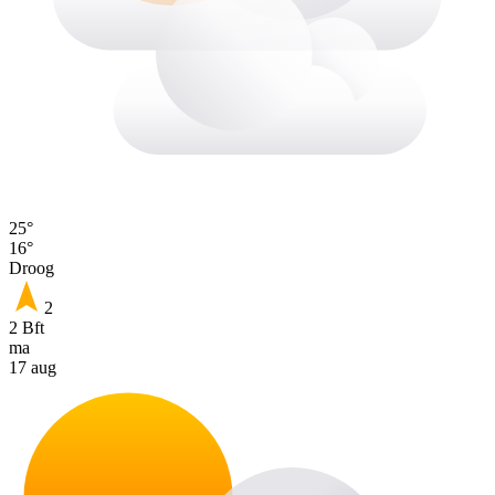
25°
16°
Droog
2
2 Bft
ma
17 aug