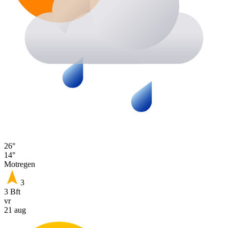
26°
14°
Motregen
3
3 Bft
vr
21 aug