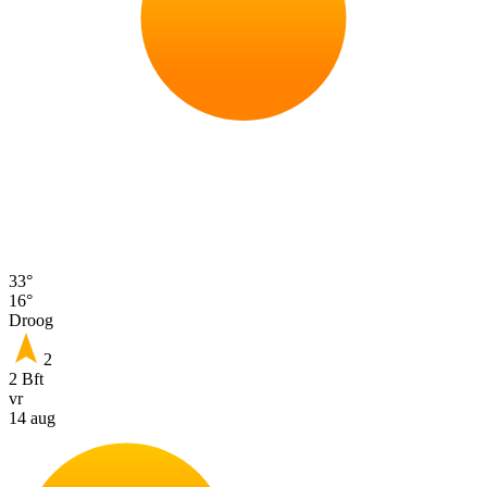
33°
16°
Droog
2
2 Bft
vr
14 aug