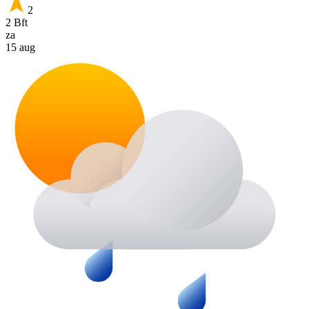
2
2 Bft
za
15 aug