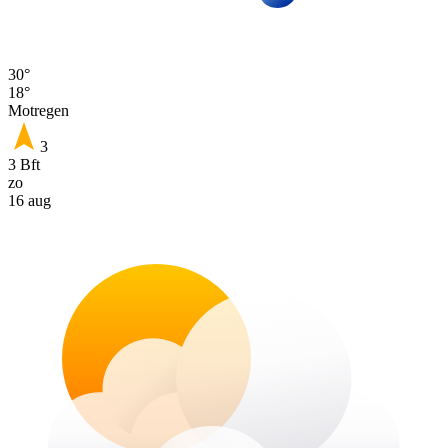
30°
18°
Motregen
3
3 Bft
zo
16 aug