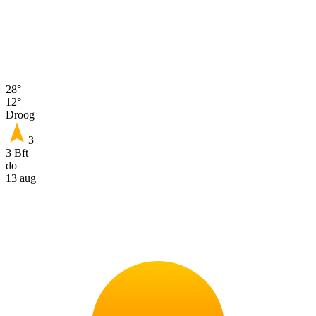
28°
12°
Droog
3
3 Bft
do
13 aug