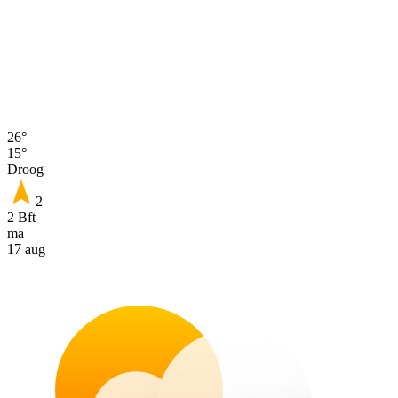
26°
15°
Droog
2
2 Bft
ma
17 aug