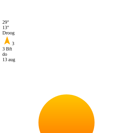
29°
13°
Droog
3
3 Bft
do
13 aug