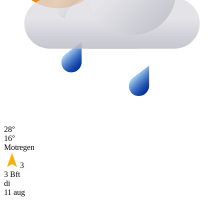
28°
16°
Motregen
3
3 Bft
di
11 aug