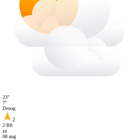
23°
7°
Droog
2
2 Bft
za
08 aug