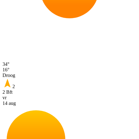
34°
16°
Droog
2
2 Bft
vr
14 aug