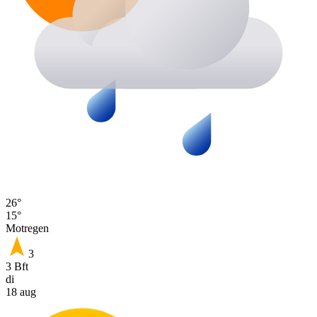
26°
15°
Motregen
3
3 Bft
di
18 aug