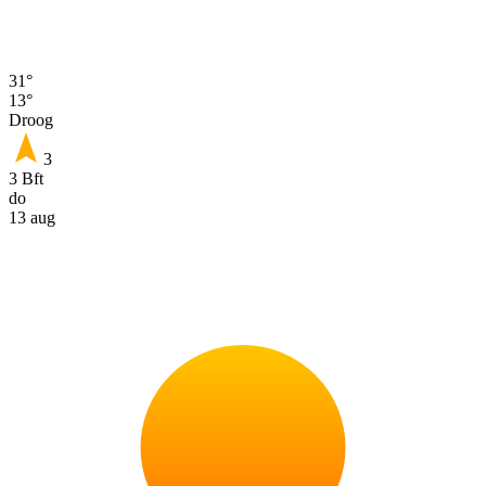
31°
13°
Droog
3
3 Bft
do
13 aug