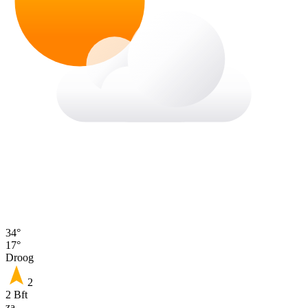
34°
17°
Droog
2
2 Bft
za