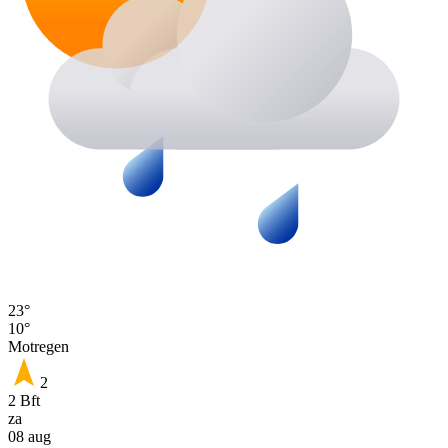
23°
10°
Motregen
2
2 Bft
za
08 aug