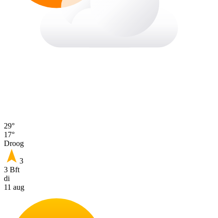
29°
17°
Droog
3
3 Bft
di
11 aug