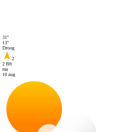
31°
13°
Droog
2
2 Bft
ma
10 aug