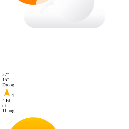
27°
15°
Droog
4
4 Bft
di
11 aug