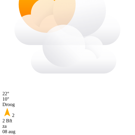
22°
10°
Droog
2
2 Bft
za
08 aug