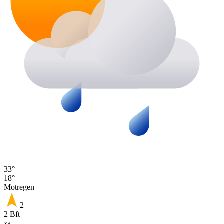
33°
18°
Motregen
2
2 Bft
za