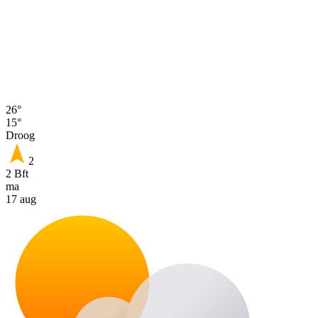
26°
15°
Droog
2
2 Bft
ma
17 aug