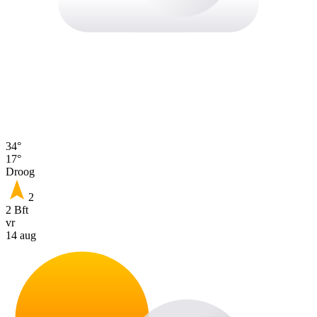
34°
17°
Droog
2
2 Bft
vr
14 aug