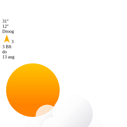
31°
12°
Droog
3
3 Bft
do
13 aug