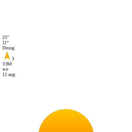
25°
11°
Droog
3
3 Bft
wo
12 aug