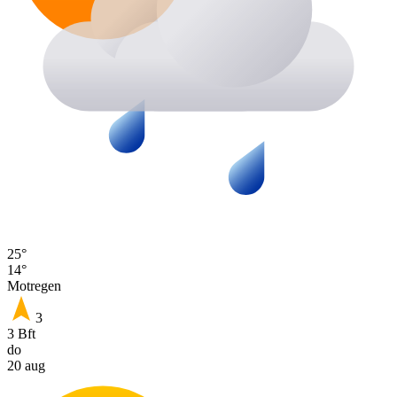
25°
14°
Motregen
3
3 Bft
do
20 aug