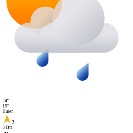
24°
15°
Buien
3
3 Bft
ma