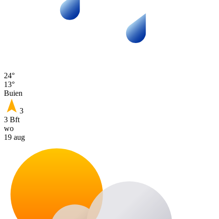
24°
13°
Buien
3
3 Bft
wo
19 aug