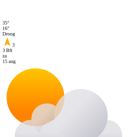
35°
16°
Droog
3
3 Bft
za
15 aug