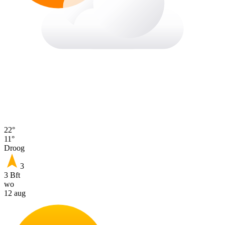
22°
11°
Droog
3
3 Bft
wo
12 aug