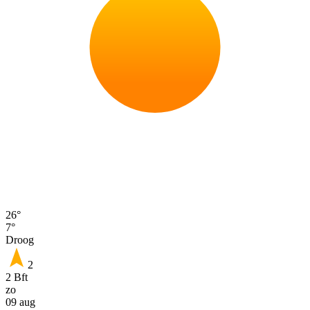
26°
7°
Droog
2
2 Bft
zo
09 aug