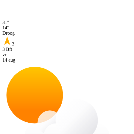
31°
14°
Droog
3
3 Bft
vr
14 aug