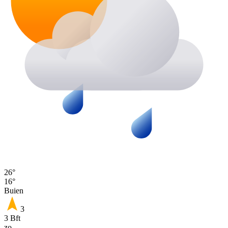
26°
16°
Buien
3
3 Bft
zo