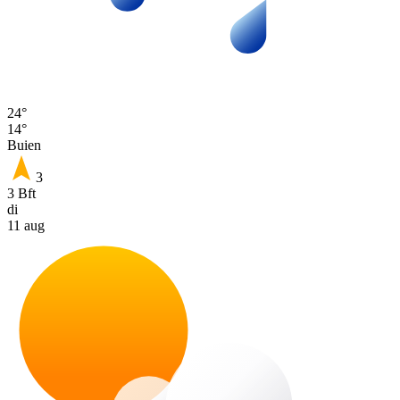
24°
14°
Buien
3
3 Bft
di
11 aug