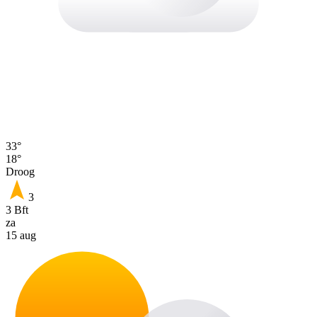
33°
18°
Droog
3
3 Bft
za
15 aug