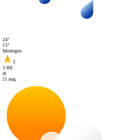
24°
15°
Motregen
3
3 Bft
di
11 aug