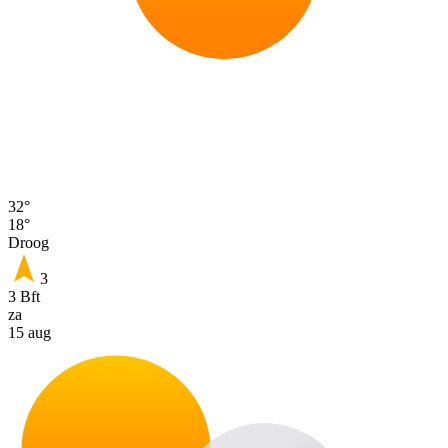
32°
18°
Droog
3
3 Bft
za
15 aug