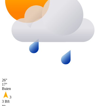
26°
17°
Buien
3
3 Bft
zo