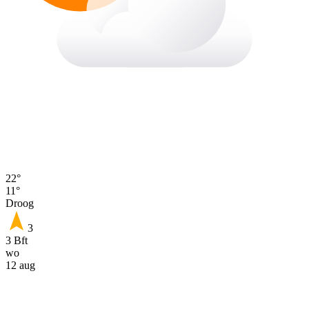
22°
11°
Droog
3
3 Bft
wo
12 aug