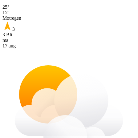
25°
15°
Motregen
3
3 Bft
ma
17 aug