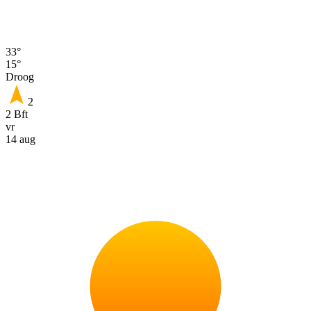
33°
15°
Droog
2
2 Bft
vr
14 aug