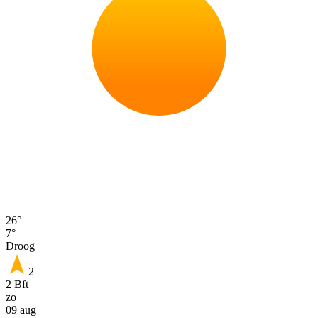
26°
7°
Droog
2
2 Bft
zo
09 aug