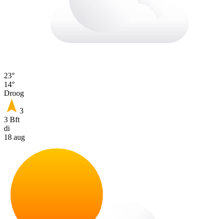
23°
14°
Droog
3
3 Bft
di
18 aug