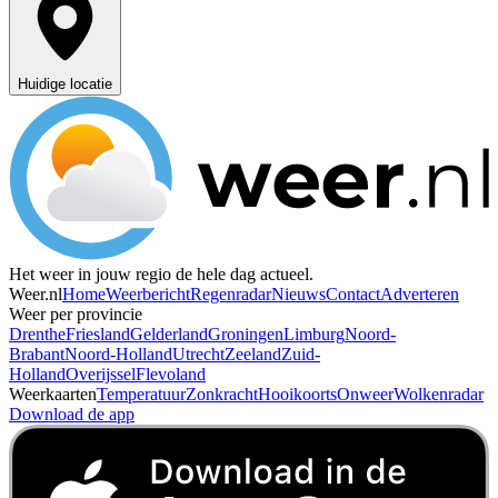
Huidige locatie
Het weer in jouw regio de hele dag actueel.
Weer.nl
Home
Weerbericht
Regenradar
Nieuws
Contact
Adverteren
Weer per provincie
Drenthe
Friesland
Gelderland
Groningen
Limburg
Noord-
Brabant
Noord-Holland
Utrecht
Zeeland
Zuid-
Holland
Overijssel
Flevoland
Weerkaarten
Temperatuur
Zonkracht
Hooikoorts
Onweer
Wolkenradar
Download de app