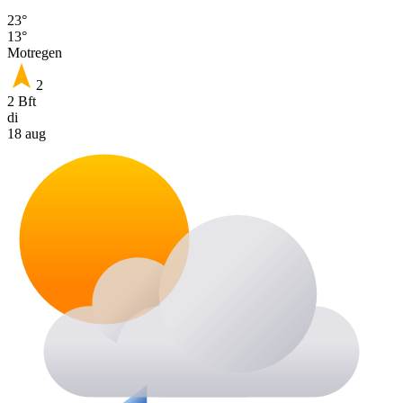
23°
13°
Motregen
2
2 Bft
di
18 aug