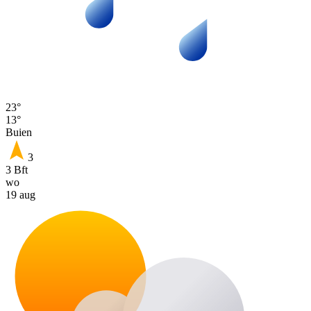
23°
13°
Buien
3
3 Bft
wo
19 aug