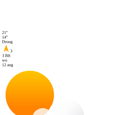
21°
14°
Droog
3
3 Bft
wo
12 aug