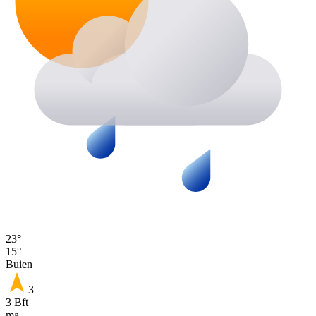
23°
15°
Buien
3
3 Bft
ma