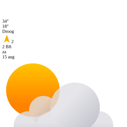
34°
18°
Droog
2
2 Bft
za
15 aug