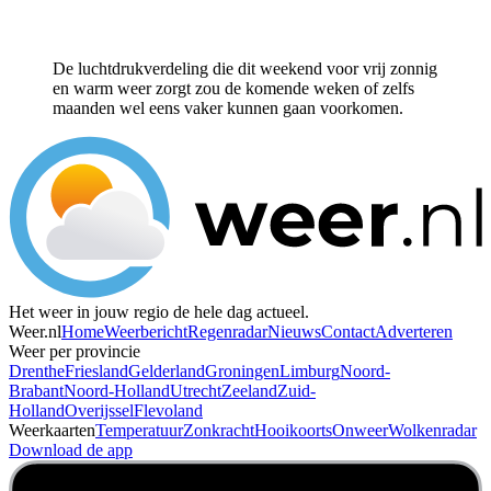
De luchtdrukverdeling die dit weekend voor vrij zonnig
en warm weer zorgt zou de komende weken of zelfs
maanden wel eens vaker kunnen gaan voorkomen.
Het weer in jouw regio de hele dag actueel.
Weer.nl
Home
Weerbericht
Regenradar
Nieuws
Contact
Adverteren
Weer per provincie
Drenthe
Friesland
Gelderland
Groningen
Limburg
Noord-
Brabant
Noord-Holland
Utrecht
Zeeland
Zuid-
Holland
Overijssel
Flevoland
Weerkaarten
Temperatuur
Zonkracht
Hooikoorts
Onweer
Wolkenradar
Download de app