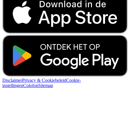
Disclaimer
Privacy & Cookiebeleid
Cookie-
instellingen
Colofon
Sitemap