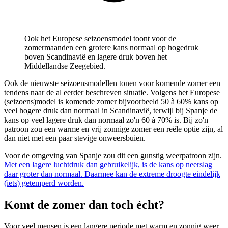
Ook het Europese seizoensmodel toont voor de
zomermaanden een grotere kans normaal op hogedruk
boven Scandinavië en lagere druk boven het
Middellandse Zeegebied.
Ook de nieuwste seizoensmodellen tonen voor komende zomer een
tendens naar de al eerder beschreven situatie. Volgens het Europese
(seizoens)model is komende zomer bijvoorbeeld 50 à 60% kans op
veel hogere druk dan normaal in Scandinavië, terwijl bij Spanje de
kans op veel lagere druk dan normaal zo'n 60 à 70% is. Bij zo'n
patroon zou een warme en vrij zonnige zomer een reële optie zijn, al
dan niet met een paar stevige onweersbuien.
Voor de omgeving van Spanje zou dit een gunstig weerpatroon zijn.
Met een lagere luchtdruk dan gebruikelijk, is de kans op neerslag
daar groter dan normaal. Daarmee kan de extreme droogte eindelijk
(iets) getemperd worden.
Komt de zomer dan toch écht?
Voor veel mensen is een langere periode met warm en zonnig weer