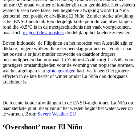
minste 0,5 graad warmer of kouder zijn dan gemiddeld. Het systeem
wisselt tussen twee fases: een negatieve afwijking wordt La Niña
genoemd, een positieve afwijking El Niño. Zonder sterke afwijking
is het ENSO-neutraal. Een dergelijk korte periode van afwijkingen
rond die -0,5°C is in de meetgeschiedenis niet vaak voorgekomen,
maar toch
reageert de atmosfeer
duidelijk op het koelere zeewater.
Boven Indonesië, de Filipijnen en het noorden van Australië zijn er
dikkere, hogere wolken die meer neerslag produceren. Verder naar
het oosten is er juist minder convectie en daardoor drogere
omstandigheden dan normaal. In Zuidoost-Azië zorgt La Niña voor
gunstigere omstandigheden voor de vorming van tropische stormen,
wat het afgelopen jaar
grote gevolgen
had. Vaak heeft het grotere
effecten in de late herfst of winter omdat La Niña dan doorgaans
krachtiger is.
De recente koude afwijkingen in de ENSO-regio tonen La Niña op
haar sterkste punt, maar vanuit het westen begint het water weer op
te warmen. Bron:
Severe Weather EU
‘Overshoot’ naar El Niño