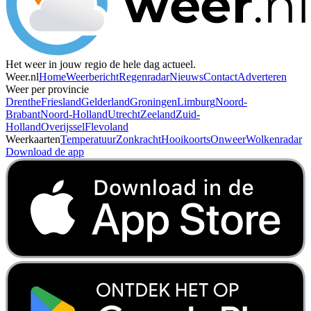
Het weer in jouw regio de hele dag actueel.
Weer.nl
Home
Weerbericht
Regenradar
Nieuws
Contact
Adverteren
Weer per provincie
Drenthe
Friesland
Gelderland
Groningen
Limburg
Noord-
Brabant
Noord-Holland
Utrecht
Zeeland
Zuid-
Holland
Overijssel
Flevoland
Weerkaarten
Temperatuur
Zonkracht
Hooikoorts
Onweer
Wolkenradar
Download de app