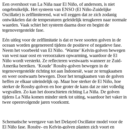
Een overshoot van La Niña naar El Niño, of andersom, is niet
ongebruikelijk. Het systeem van ENSO (El Niño-Zuidelijke
Oscillatie) is zelflimiterend, wat wil zeggen dat ze zich zodanig
ontwikkelen dat de temperaturen geleidelijk terugkeren naar normale
waarden. Vaak schiet het systeem daarna door en begint de
tegenovergestelde fase.
Eén uitleg voor de zelflimitatie is dat er twee soorten golven in de
oceaan worden gegenereerd tijdens de positieve of negatieve fase.
Neem het voorbeeld van El Niño. ‘Warme’
Kelvin-golven
bewegen
van west naar oost en veroorzaken opwarming, waardoor de El
Niño wordt versterkt. Ze reflecteren westwaarts wanneer ze Zuid-
Amerika bereiken. ‘Koude’
Rossby-golven
bewegen in de
tegenovergestelde richting tot aan Indonesië, waar ze terugkaatsen
en weer oostwaarts bewegen. Door het terugkaatsen van de golven
heffen ze elkaar uiteindelijk op. Maar hoe sterker de El Niño, hoe
sterker de Rossby-golven en hoe groter de kans dat ze niet volledig
wegvallen. Zo kan het doorschieten richting La Niña. De golven
tijdens La Niña komen minder sterk tot uiting, waardoor het vaker in
twee opeenvolgende jaren voorkomt.
Schematische weergave van het Delayed Oscillator model voor de
El Niño fase. Rossby- en Kelvin-golven planten zich voort en