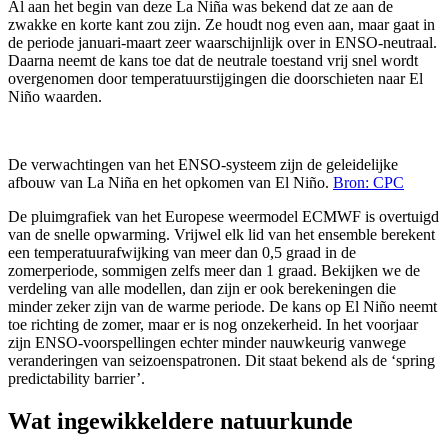
Al aan het begin van deze La Niña was bekend dat ze aan de
zwakke en korte kant zou zijn. Ze houdt nog even aan, maar gaat in
de periode januari-maart zeer waarschijnlijk over in ENSO-neutraal.
Daarna neemt de kans toe dat de neutrale toestand vrij snel wordt
overgenomen door temperatuurstijgingen die doorschieten naar El
Niño waarden.
De verwachtingen van het ENSO-systeem zijn de geleidelijke
afbouw van La Niña en het opkomen van El Niño.
Bron: CPC
De pluimgrafiek van het Europese weermodel ECMWF is overtuigd
van de snelle opwarming. Vrijwel elk lid van het ensemble berekent
een temperatuurafwijking van meer dan 0,5 graad in de
zomerperiode, sommigen zelfs meer dan 1 graad. Bekijken we de
verdeling van alle modellen, dan zijn er ook berekeningen die
minder zeker zijn van de warme periode. De kans op El Niño neemt
toe richting de zomer, maar er is nog onzekerheid. In het voorjaar
zijn ENSO-voorspellingen echter minder nauwkeurig vanwege
veranderingen van seizoenspatronen. Dit staat bekend als de ‘spring
predictability barrier’.
Wat ingewikkeldere natuurkunde