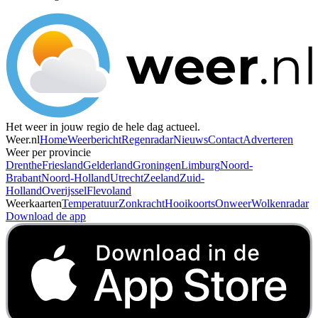
Het weer in jouw regio de hele dag actueel.
Weer.nl
Home
Weerbericht
Regenradar
Nieuws
Contact
Adverteren
Weer per provincie
Drenthe
Friesland
Gelderland
Groningen
Limburg
Noord-
Brabant
Noord-Holland
Utrecht
Zeeland
Zuid-
Holland
Overijssel
Flevoland
Weerkaarten
Temperatuur
Zonkracht
Hooikoorts
Onweer
Wolkenradar
Download de app