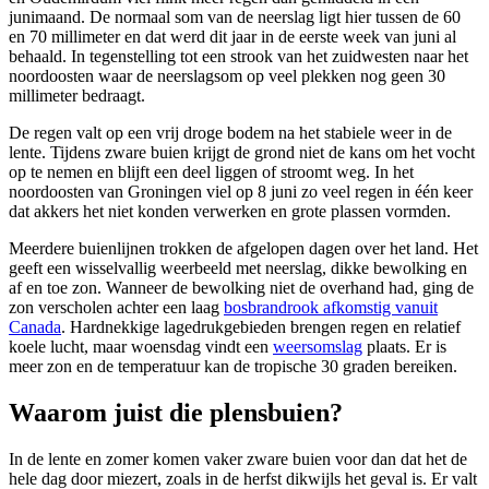
junimaand. De normaal som van de neerslag ligt hier tussen de 60
en 70 millimeter en dat werd dit jaar in de eerste week van juni al
behaald. In tegenstelling tot een strook van het zuidwesten naar het
noordoosten waar de neerslagsom op veel plekken nog geen 30
millimeter bedraagt.
De regen valt op een vrij droge bodem na het stabiele weer in de
lente. Tijdens zware buien krijgt de grond niet de kans om het vocht
op te nemen en blijft een deel liggen of stroomt weg. In het
noordoosten van Groningen viel op 8 juni zo veel regen in één keer
dat akkers het niet konden verwerken en grote plassen vormden.
Meerdere buienlijnen trokken de afgelopen dagen over het land. Het
geeft een wisselvallig weerbeeld met neerslag, dikke bewolking en
af en toe zon. Wanneer de bewolking niet de overhand had, ging de
zon verscholen achter een laag
bosbrandrook afkomstig vanuit
Canada
. Hardnekkige lagedrukgebieden brengen regen en relatief
koele lucht, maar woensdag vindt een
weersomslag
plaats. Er is
meer zon en de temperatuur kan de tropische 30 graden bereiken.
Waarom juist die plensbuien?
In de lente en zomer komen vaker zware buien voor dan dat het de
hele dag door miezert, zoals in de herfst dikwijls het geval is. Er valt