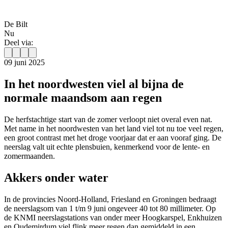
De Bilt
Nu
Deel via:
09 juni 2025
In het noordwesten viel al bijna de
normale maandsom aan regen
De herfstachtige start van de zomer verloopt niet overal even nat.
Met name in het noordwesten van het land viel tot nu toe veel regen,
een groot contrast met het droge voorjaar dat er aan vooraf ging. De
neerslag valt uit echte plensbuien, kenmerkend voor de lente- en
zomermaanden.
Akkers onder water
In de provincies Noord-Holland, Friesland en Groningen bedraagt
de neerslagsom van 1 t/m 9 juni ongeveer 40 tot 80 millimeter. Op
de KNMI neerslagstations van onder meer Hoogkarspel, Enkhuizen
en Oudemirdum viel flink meer regen dan gemiddeld in een