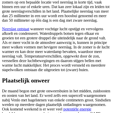
zomers op een bepaalde locatie veel neerslag in korte tijd, vaak
binnen een uur of enkele uren. Dat kan zeer lokaal zijn en leiden tot
grote neerslagverschillen in het land. Plaatselijke neerslag van meer
dan 25 millimeter in een uur wordt een hoosbui genoemd en meer
dan 50 millimeter op één dag is een dag met zware neerslag.
Neerslag ontstaat
wanneer vochtige lucht opstijgt en vervolgens
afkoelt en condenseert. Waterdruppels botsen tegen elkaar en
groeien tot een grotere druppel die uiteindelijk naar de grond valt.
Als er meer vocht in de atmosfeer aanwezig is, kunnen in principe
meer wolken vormen met hevigere neerslag. In de zomer is de lucht
warmer en kan deze meer waterdamp bevatten, waardoor meer
neerslag valt. Temperatuurverschillen, opgewekt door de zon,
versnellen deze luchtbewegingen en daarom stijgen bellen met
warme lucht makkelijker. Het proces wordt versneld en meerdere
stapelwolken ontstaan die uitgroeien tot (zware) buien.
Plaatselijk onweer
De maand begon met grote onweersbuien in het midden, zuidoosten
en oosten van het land. Er werd zelfs een supercell waargenomen
nabij Venlo met hagelstenen van enkele centimeters groot. Sindsdien
werden op meerdere dagen plaatselijk ontladingen waargenomen.
Ook komend weekend is er weer veel
potentiële energie