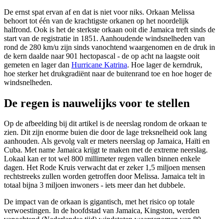
De ernst spat ervan af en dat is niet voor niks. Orkaan Melissa
behoort tot één van de krachtigste orkanen op het noordelijk
halfrond. Ook is het de sterkste orkaan ooit die Jamaica treft sinds de
start van de registratie in 1851. Aanhoudende windsnelheden van
rond de 280 km/u zijn sinds vanochtend waargenomen en de druk in
de kern daalde naar 901 hectopascal - de op acht na laagste ooit
gemeten en lager dan
Hurricane Katrina
. Hoe lager de kerndruk,
hoe sterker het drukgradiënt naar de buitenrand toe en hoe hoger de
windsnelheden.
De regen is nauwelijks voor te stellen
Op de afbeelding bij dit artikel is de neerslag rondom de orkaan te
zien. Dit zijn enorme buien die door de lage treksnelheid ook lang
aanhouden. Als gevolg valt er meters neerslag op Jamaica, Haïti en
Cuba. Met name Jamaica krijgt te maken met de extreme neerslag.
Lokaal kan er tot wel 800 millimeter regen vallen binnen enkele
dagen. Het Rode Kruis verwacht dat er zeker 1,5 miljoen mensen
rechtstreeks zullen worden getroffen door Melissa. Jamaica telt in
totaal bijna 3 miljoen inwoners - iets meer dan het dubbele.
De impact van de orkaan is gigantisch, met het risico op totale
verwoestingen. In de hoofdstad van Jamaica, Kingston, werden