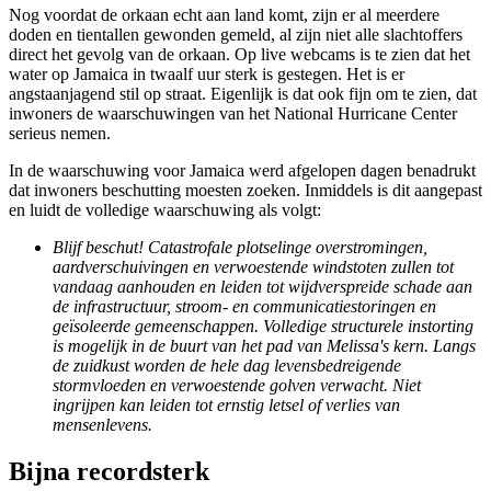
Nog voordat de orkaan echt aan land komt, zijn er al meerdere
doden en tientallen gewonden gemeld, al zijn niet alle slachtoffers
direct het gevolg van de orkaan. Op live webcams is te zien dat het
water op Jamaica in twaalf uur sterk is gestegen. Het is er
angstaanjagend stil op straat. Eigenlijk is dat ook fijn om te zien, dat
inwoners de waarschuwingen van het National Hurricane Center
serieus nemen.
In de waarschuwing voor Jamaica werd afgelopen dagen benadrukt
dat inwoners beschutting moesten zoeken. Inmiddels is dit aangepast
en luidt de volledige waarschuwing als volgt:
Blijf beschut! Catastrofale plotselinge overstromingen,
aardverschuivingen en verwoestende windstoten zullen tot
vandaag aanhouden en leiden tot wijdverspreide schade aan
de infrastructuur, stroom- en communicatiestoringen en
geïsoleerde gemeenschappen. Volledige structurele instorting
is mogelijk in de buurt van het pad van Melissa's kern. Langs
de zuidkust worden de hele dag levensbedreigende
stormvloeden en verwoestende golven verwacht. Niet
ingrijpen kan leiden tot ernstig letsel of verlies van
mensenlevens.
Bijna recordsterk