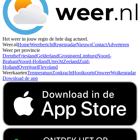
Het weer in jouw regio de hele dag actueel.
Weer.nl
Home
Weerbericht
Regenradar
Nieuws
Contact
Adverteren
Weer per provincie
Drenthe
Friesland
Gelderland
Groningen
Limburg
Noord-
Brabant
Noord-Holland
Utrecht
Zeeland
Zuid-
Holland
Overijssel
Flevoland
Weerkaarten
Temperatuur
Zonkracht
Hooikoorts
Onweer
Wolkenradar
Download de app