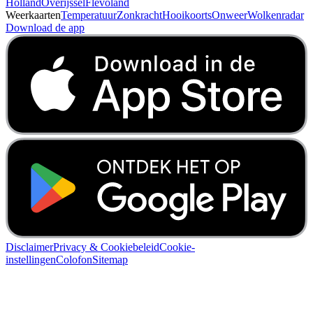
Holland
Overijssel
Flevoland
Weerkaarten
Temperatuur
Zonkracht
Hooikoorts
Onweer
Wolkenradar
Download de app
Disclaimer
Privacy & Cookiebeleid
Cookie-
instellingen
Colofon
Sitemap