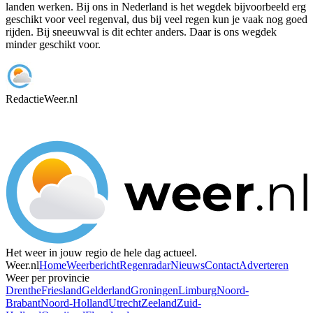
landen werken. Bij ons in Nederland is het wegdek bijvoorbeeld erg
geschikt voor veel regenval, dus bij veel regen kun je vaak nog goed
rijden. Bij sneeuwval is dit echter anders. Daar is ons wegdek
minder geschikt voor.
Redactie
Weer.nl
Het weer in jouw regio de hele dag actueel.
Weer.nl
Home
Weerbericht
Regenradar
Nieuws
Contact
Adverteren
Weer per provincie
Drenthe
Friesland
Gelderland
Groningen
Limburg
Noord-
Brabant
Noord-Holland
Utrecht
Zeeland
Zuid-