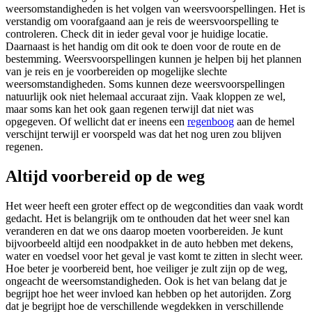
weersomstandigheden is het volgen van weersvoorspellingen. Het is
verstandig om voorafgaand aan je reis de weersvoorspelling te
controleren. Check dit in ieder geval voor je huidige locatie.
Daarnaast is het handig om dit ook te doen voor de route en de
bestemming. Weersvoorspellingen kunnen je helpen bij het plannen
van je reis en je voorbereiden op mogelijke slechte
weersomstandigheden. Soms kunnen deze weersvoorspellingen
natuurlijk ook niet helemaal accuraat zijn. Vaak kloppen ze wel,
maar soms kan het ook gaan regenen terwijl dat niet was
opgegeven. Of wellicht dat er ineens een
regenboog
aan de hemel
verschijnt terwijl er voorspeld was dat het nog uren zou blijven
regenen.
Altijd voorbereid op de weg
Het weer heeft een groter effect op de wegcondities dan vaak wordt
gedacht. Het is belangrijk om te onthouden dat het weer snel kan
veranderen en dat we ons daarop moeten voorbereiden. Je kunt
bijvoorbeeld altijd een noodpakket in de auto hebben met dekens,
water en voedsel voor het geval je vast komt te zitten in slecht weer.
Hoe beter je voorbereid bent, hoe veiliger je zult zijn op de weg,
ongeacht de weersomstandigheden. Ook is het van belang dat je
begrijpt hoe het weer invloed kan hebben op het autorijden. Zorg
dat je begrijpt hoe de verschillende wegdekken in verschillende