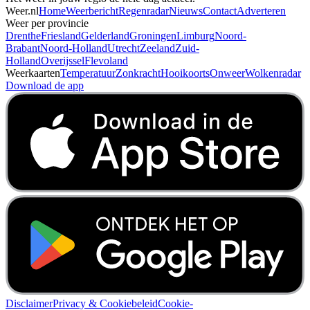
Weer.nl
Home
Weerbericht
Regenradar
Nieuws
Contact
Adverteren
Weer per provincie
Drenthe
Friesland
Gelderland
Groningen
Limburg
Noord-
Brabant
Noord-Holland
Utrecht
Zeeland
Zuid-
Holland
Overijssel
Flevoland
Weerkaarten
Temperatuur
Zonkracht
Hooikoorts
Onweer
Wolkenradar
Download de app
Disclaimer
Privacy & Cookiebeleid
Cookie-