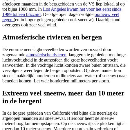
afgelopen maanden in de berggebieden van de VS liep lokaal al op
tot bijna 1000 mm. In
Los Angeles kwam het voor het eerst sinds
1989 tot een blizzard
. De afgelopen dagen volgde
opnieuw veel
regen
(en in hoger gelegen gebieden ook sneeuw). Daarbij stond
overigens ook zeer veel wind.
Atmosferische rivieren en bergen
De enorme neerslaghoeveelheden worden veroorzaakt door
zogenaamde
atmosferische rivieren
, langgerekte gebieden met hoge
luchtvochtigheid in de atmosfeer, die grote hoeveelheden vocht
aanvoerden. In die vochtige lucht konden zware buien ontstaan, die
vervolgens weer tegen de bergen opbotsten. Op deze manier kon
steeds 'makkelijk' honderden millimeters aan water (of sneeuw) naar
beneden komen. Let wel: honderden millimeters per storm.
Extreem veel sneeuw, meer dan 10 meter
in de bergen!
In de hogere gebieden van
Californië viel bijna alle neerslag de
afgelopen maanden als sneeuwval. Hierdoor heeft de sneeuw
metershoog kunnen opstapelen. Op de sneeuwrijkste plekken ligt al
meer dan 10 meter sneeuw. Meerdere records zijn verbroken of