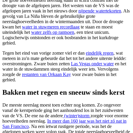
De grote hoeveelheden neerslag staan in schril contrast met de
droogte van de afgelopen jaren. Het westen van de VS was de
afgelopen jaren vaak in het nieuws door
nijpende watertekorten
. Als
gevolg van La Niña bleven de gebruikelijke grote
neerslaghoeveelheden in de wintermaanden uit. Door de droogte
kwam het
water in stuwmeren recordlaag
te staan en moest
uiteindelijk het
water zelfs op rantsoen
, een triest unicum.
Logischerwijs ontstonden er ook bosbranden in het kurkdroge
gebied.
Tegen het eind van vorige zomer viel er dan
eindelijk regen
, wat
meteen in zo'n mate gebeurde dat het tot het andere uiterste leidde:
overstromingen. Zware buien zetten
Las Vegas onder water
en het
water in de stuwdammen steeg eindelijk weer iets. Vervolgens
zorgde de
restanten van Orkaan Kay
voor zware buien in het
gebied.
Bakken met regen en sneeuw sinds kerst
De meeste neerslag moest toen echter nog komen. Zo ongeveer
vanaf de kerstperiode ging het aanhoudend los in het zuidwesten
van de VS. De ene na de andere
(winter)storm
zorgde voor enorme
hoeveelheden neerslag.
In meer dan 160 jaar was het niet zó nat in
San Francisco
. Na een ietwat rustigere periode, was het de
afgelopen weken weer volop raak. De totale neerslaghoeveelheid de