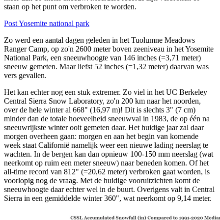
staan op het punt om verbroken te worden.
Post Yosemite national park
Zo werd een aantal dagen geleden in het
Tuolumne Meadows
Ranger Camp, op zo'n 2600 meter boven zeeniveau in het Yosemite
National Park, een sneeuwhoogte van 146 inches (=3,71 meter)
sneeuw gemeten. Maar liefst 52 inches (=1,32 meter) daarvan was
vers gevallen.
Het kan echter nog een stuk extremer. Zo viel in het
UC Berkeley
Central Sierra Snow Laboratory, zo'n 200 km naar het noorden,
over de hele winter al 668" (16,97 m)! Dit is slechts 3" (7 cm)
minder dan de totale hoeveelheid sneeuwval in 1983, de op één na
sneeuwrijkste winter ooit gemeten daar. Het huidige jaar zal daar
morgen overheen gaan: morgen en aan het begin van komende
week staat Californië namelijk weer een nieuwe lading neerslag te
wachten. In de bergen kan dan opnieuw 100-150 mm neerslag (wat
neerkomt op ruim een meter sneeuw) naar beneden komen. Of het
all-time record van 812" (=20,62 meter) verbroken gaat worden, is
voorlopig nog de vraag. Met de huidige vooruitzichten komt de
sneeuwhoogte daar echter wel in de buurt. Overigens valt in Central
Sierra in een gemiddelde winter 360", wat neerkomt op 9,14 meter.