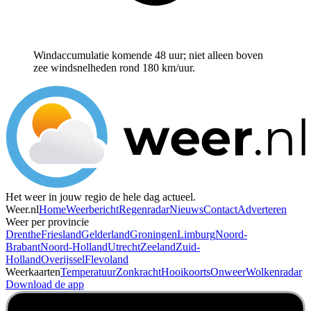
Windaccumulatie komende 48 uur; niet alleen boven
zee windsnelheden rond 180 km/uur.
Het weer in jouw regio de hele dag actueel.
Weer.nl
Home
Weerbericht
Regenradar
Nieuws
Contact
Adverteren
Weer per provincie
Drenthe
Friesland
Gelderland
Groningen
Limburg
Noord-
Brabant
Noord-Holland
Utrecht
Zeeland
Zuid-
Holland
Overijssel
Flevoland
Weerkaarten
Temperatuur
Zonkracht
Hooikoorts
Onweer
Wolkenradar
Download de app