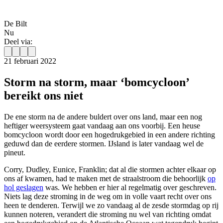
De Bilt
Nu
Deel via:
21 februari 2022
Storm na storm, maar ‘bomcycloon’
bereikt ons niet
De ene storm na de andere buldert over ons land, maar een nog
heftiger weersysteem gaat vandaag aan ons voorbij. Een heuse
bomcycloon wordt door een hogedrukgebied in een andere richting
geduwd dan de eerdere stormen. IJsland is later vandaag wel de
pineut.
Corry, Dudley, Eunice, Franklin; dat al die stormen achter elkaar op
ons af kwamen, had te maken met de straalstroom die behoorlijk
op
hol geslagen
was. We hebben er hier al regelmatig over geschreven.
Niets lag deze stroming in de weg om in volle vaart recht over ons
heen te denderen. Terwijl we zo vandaag al de zesde stormdag op rij
kunnen noteren, verandert die stroming nu wel van richting omdat