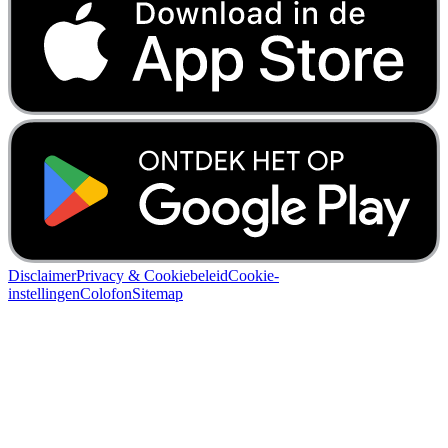
Disclaimer
Privacy & Cookiebeleid
Cookie-
instellingen
Colofon
Sitemap