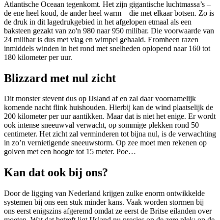
Atlantische Oceaan tegenkomt. Het zijn gigantische luchtmassa’s –
de ene heel koud, de ander heel warm – die met elkaar botsen. Zo is
de druk in dit lagedrukgebied in het afgelopen etmaal als een
baksteen gezakt van zo'n 980 naar 950 milibar. Die voorwaarde van
24 milibar is dus met vlag en wimpel gehaald. Eromheen razen
inmiddels winden in het rond met snelheden oplopend naar 160 tot
180 kilometer per uur.
Blizzard met nul zicht
Dit monster stevent dus op IJsland af en zal daar voornamelijk
komende nacht flink huishouden. Hierbij kan de wind plaatselijk de
200 kilometer per uur aantikken. Maar dat is niet het enige. Er wordt
ook intense sneeuwval verwacht, op sommige plekken rond 50
centimeter. Het zicht zal verminderen tot bijna nul, is de verwachting
in zo’n vernietigende sneeuwstorm. Op zee moet men rekenen op
golven met een hoogte tot 15 meter. Poe…
Kan dat ook bij ons?
Door de ligging van Nederland krijgen zulke enorm ontwikkelde
systemen bij ons een stuk minder kans. Vaak worden stormen bij
ons eerst enigszins afgeremd omdat ze eerst de Britse eilanden over
moeten. Wat dat betreft ligt IJsland nu precies op de zere plek; op de