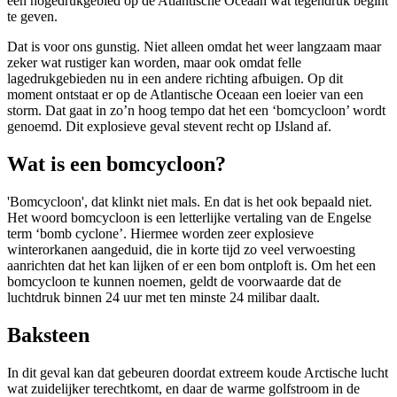
een hogedrukgebied op de Atlantische Oceaan wat tegendruk begint
te geven.
Dat is voor ons gunstig. Niet alleen omdat het weer langzaam maar
zeker wat rustiger kan worden, maar ook omdat felle
lagedrukgebieden nu in een andere richting afbuigen. Op dit
moment ontstaat er op de Atlantische Oceaan een loeier van een
storm. Dat gaat in zo’n hoog tempo dat het een ‘bomcycloon’ wordt
genoemd. Dit explosieve geval stevent recht op IJsland af.
Wat is een bomcycloon?
'Bomcycloon', dat klinkt niet mals. En dat is het ook bepaald niet.
Het woord bomcycloon is een letterlijke vertaling van de Engelse
term ‘bomb cyclone’. Hiermee worden zeer explosieve
winterorkanen aangeduid, die in korte tijd zo veel verwoesting
aanrichten dat het kan lijken of er een bom ontploft is. Om het een
bomcycloon te kunnen noemen, geldt de voorwaarde dat de
luchtdruk binnen 24 uur met ten minste 24 milibar daalt.
Baksteen
In dit geval kan dat gebeuren doordat extreem koude Arctische lucht
wat zuidelijker terechtkomt, en daar de warme golfstroom in de