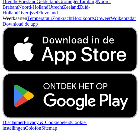
Drenthe
Friesland
Gelderland
Groningen
Limburg
Noord-
Brabant
Noord-Holland
Utrecht
Zeeland
Zuid-
Holland
Overijssel
Flevoland
Weerkaarten
Temperatuur
Zonkracht
Hooikoorts
Onweer
Wolkenradar
Download de app
Disclaimer
Privacy & Cookiebeleid
Cookie-
instellingen
Colofon
Sitemap