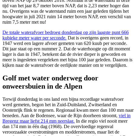
boven NAP op 29 oktober 2018. Normaal is de waterstand in deze
tijd van het jaar 8,7 meter boven NAP, dat is 2,23 meter hoger dan
nu. Overigens was de waterstand ruim een jaar geleden tijdens het
hoogwater in juli 2021 ruim 14 meter boven NAP, een verschil van
ruim 7,5 meter met nu!
De totale waterafvoer bedroeg donderdag op zijn laagste punt 666
kubieke meter water per seconde.
Dat is overigens geen record, in
1947 werd een lagere afvoer gemeten van 620 kuub per seconde.
Dit jaar staat op een nummer 2. Dat de waterhoogte op dit moment
lager is dan in 1947, betekent dat de rivier dieper is geworden en
meer is ingesleten vergeleken met bijna 100 jaar geleden. Daarom is
kijken naar de waterafvoer de eerlijkste manier om te vergelijken.
Golf met water onderweg door
onweersbuien in de Alpen
Terwijl donderdag in ons land een bijna recordlage waterafvoer
werd gemeten, begon het in Zuid-Duitsland, Zwitserland en
Oostenrijk flink te regenen. Regionaal kwam meer dan 100 mm naar
beneden. Aan de Bodensee, waar de Rijn doorheen stroomt,
viel in
Bregenz maar liefst 214 mm neerslag.
In die regio viel nooit meer
dan 174 mm in één dag (1968). De overvloedige regenval
veroorzaakte overstromingen en modderstromen, maar liet de