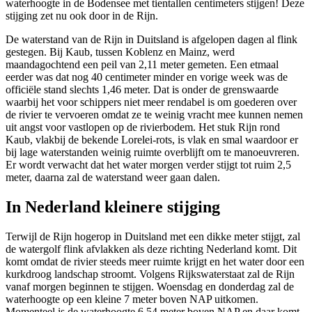
waterhoogte in de Bodensee met tientallen centimeters stijgen! Deze
stijging zet nu ook door in de Rijn.
De waterstand van de Rijn in Duitsland is afgelopen dagen al flink
gestegen. Bij Kaub, tussen Koblenz en Mainz, werd
maandagochtend een peil van 2,11 meter gemeten. Een etmaal
eerder was dat nog 40 centimeter minder en vorige week was de
officiële stand slechts 1,46 meter. Dat is onder de grenswaarde
waarbij het voor schippers niet meer rendabel is om goederen over
de rivier te vervoeren omdat ze te weinig vracht mee kunnen nemen
uit angst voor vastlopen op de rivierbodem. Het stuk Rijn rond
Kaub, vlakbij de bekende Lorelei-rots, is vlak en smal waardoor er
bij lage waterstanden weinig ruimte overblijft om te manoeuvreren.
Er wordt verwacht dat het water morgen verder stijgt tot ruim 2,5
meter, daarna zal de waterstand weer gaan dalen.
In Nederland kleinere stijging
Terwijl de Rijn hogerop in Duitsland met een dikke meter stijgt, zal
de watergolf flink afvlakken als deze richting Nederland komt. Dit
komt omdat de rivier steeds meer ruimte krijgt en het water door een
kurkdroog landschap stroomt. Volgens Rijkswaterstaat zal de Rijn
vanaf morgen beginnen te stijgen. Woensdag en donderdag zal de
waterhoogte op een kleine 7 meter boven NAP uitkomen.
Momenteel is de waterhoogte 6,54 meter boven NAP en daar komt