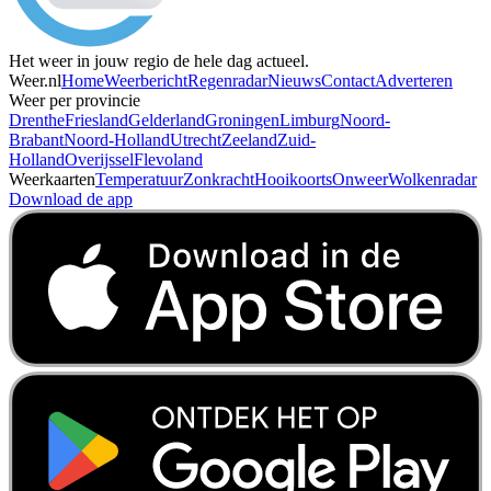
Het weer in jouw regio de hele dag actueel.
Weer.nl
Home
Weerbericht
Regenradar
Nieuws
Contact
Adverteren
Weer per provincie
Drenthe
Friesland
Gelderland
Groningen
Limburg
Noord-
Brabant
Noord-Holland
Utrecht
Zeeland
Zuid-
Holland
Overijssel
Flevoland
Weerkaarten
Temperatuur
Zonkracht
Hooikoorts
Onweer
Wolkenradar
Download de app