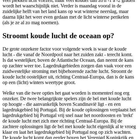
veel plekken licht vriezen, maar veel kouder dan zo'n -1 à -2 graden
wordt het waarschijnlijk niet. Verder is maandag vooral in de
zuidelijke helft van het land kans op wat winterse neerslag, maar
daarna lijkt het weer even gedaan met de licht winterse perikelen
(als je ze al zo mag noemen).
Stroomt koude lucht de oceaan op?
De grote onzekere factor voor volgende week is waar de koude
lucht - die vanaf de Noordpool naar het zuiden zakt - terecht komt.
Is dat westelijker, boven de Atlantische Oceaan, dan neemt de kans
op zachter weer toe. Lagedrukgebieden zorgen dan vaak voor een
zuidwestelijke stroming met bijbehorende zachte lucht. Stroomt de
koude lucht oostelijker uit, richting Centraal-Europa, dan is de kans
op een (licht) winters weertype groot.
Welke van die twee opties het gaat worden is momenteel nog erg
onzeker. De twee belangrijkste spelers zijn de bel met koude lucht
op hoogte - die aanvankelijk boven Scandinavië ligt - en een
lagedrukgebied bij Portugal. Bij de koude oplossingen verplaatst het
lagedrukgebied bij Portugal vrij snel naar het noordoosten en 'trekt'
de koude lucht met zich mee richting Centraal-Europa. Bij de
zachtere oplossingen ligt de bel met koude lucht eigenlijk al te vroeg
klaar en laat het lagedrukgebied bij Portugal nog op zich wachten.
De koude lucht komt dan eerder boven het Verenigd Koninkrijk en