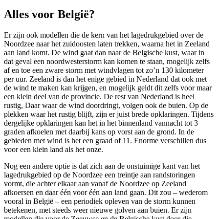
Alles voor België?
Er zijn ook modellen die de kern van het lagedrukgebied over de
Noordzee naar het zuidoosten laten trekken, waarna het in Zeeland
aan land komt. De wind gaat dan naar de Belgische kust, waar in
dat geval een noordwesterstorm kan komen te staan, mogelijk zelfs
af en toe een zware storm met windvlagen tot zo’n 130 kilometer
per uur. Zeeland is dan het enige gebied in Nederland dat ook met
de wind te maken kan krijgen, en mogelijk geldt dit zelfs voor maar
een klein deel van de provincie. De rest van Nederland is heel
rustig, Daar waar de wind doordringt, volgen ook de buien. Op de
plekken waar het rustig blijft, zijn er juist brede opklaringen. Tijdens
dergelijke opklaringen kan het in het binnenland vannacht tot 3
graden afkoelen met daarbij kans op vorst aan de grond. In de
gebieden met wind is het een graad of 11. Enorme verschillen dus
voor een klein land als het onze.
Nog een andere optie is dat zich aan de onstuimige kant van het
lagedrukgebied op de Noordzee een treintje aan randstoringen
vormt, die achter elkaar aan vanaf de Noordzee op Zeeland
afkoersen en daar één voor één aan land gaan. Dit zou – wederom
vooral in België – een periodiek opleven van de storm kunnen
betekenen, met steeds weer nieuwe golven aan buien. Er zijn
modellen die voor de Zeeuwse en de Belgische kust door die