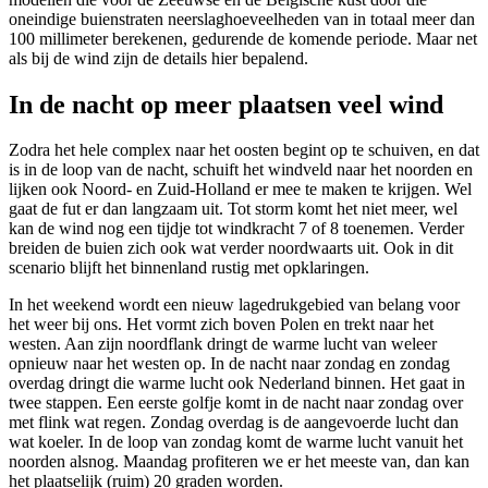
oneindige buienstraten neerslaghoeveelheden van in totaal meer dan
100 millimeter berekenen, gedurende de komende periode. Maar net
als bij de wind zijn de details hier bepalend.
In de nacht op meer plaatsen veel wind
Zodra het hele complex naar het oosten begint op te schuiven, en dat
is in de loop van de nacht, schuift het windveld naar het noorden en
lijken ook Noord- en Zuid-Holland er mee te maken te krijgen. Wel
gaat de fut er dan langzaam uit. Tot storm komt het niet meer, wel
kan de wind nog een tijdje tot windkracht 7 of 8 toenemen. Verder
breiden de buien zich ook wat verder noordwaarts uit. Ook in dit
scenario blijft het binnenland rustig met opklaringen.
In het weekend wordt een nieuw lagedrukgebied van belang voor
het weer bij ons. Het vormt zich boven Polen en trekt naar het
westen. Aan zijn noordflank dringt de warme lucht van weleer
opnieuw naar het westen op. In de nacht naar zondag en zondag
overdag dringt die warme lucht ook Nederland binnen. Het gaat in
twee stappen. Een eerste golfje komt in de nacht naar zondag over
met flink wat regen. Zondag overdag is de aangevoerde lucht dan
wat koeler. In de loop van zondag komt de warme lucht vanuit het
noorden alsnog. Maandag profiteren we er het meeste van, dan kan
het plaatselijk (ruim) 20 graden worden.