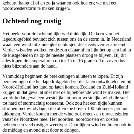
gebeurt, hangt af of en zo ja waar en ook hoe erg we met een
noordwesterstorm te maken krijgen.
Ochtend nog rustig
Het beeld voor de ochtend lijkt wel duidelijk. De kern van het
lagedrukgebied bevindt zich tussen ons en de storm in. In Nederland
waait een wind uit zuidelijke richtingen die steeds verder afneemt.
Verder wisselen wolken en de zon elkaar af en lijkt het op een bui in
de kustgebieden na op de meeste plaatsen droog te blijven. Bij dit
alles lopen de temperaturen op tot 15 of 16 graden. Tot zover dus
niets bijzonders aan de hand.
Vanmiddag beginnen de berekeningen al uiteen te lopen. Er zijn
berekeningen die het lagedrukgebied verder laten ontwikkelen en bij
Noord-Holland het land op laten komen. Zeeland en Zuid-Holland
krijgen in dat geval al snel met de bijbehorende wind te maken. Het
wordt in dat geval een westelijke tot noordwestelijke wind die snel
tot hard of stormachtig toeneemt. Ook zou het een tijdje kunnen
stormen met windvlagen die af en toe boven 100 kilometer per uur
uitkomen. Verder komen met de wind ook regen- en onweersbuien
vanaf de Noordzee mee. Het noorden, noordoosten en oosten
hebben een veel rustiger weertype. Daar lijken wind en buien ook in
de middag en avond niet door te dringen.