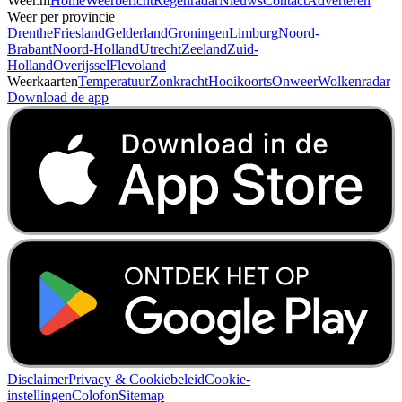
Weer.nl
Home
Weerbericht
Regenradar
Nieuws
Contact
Adverteren
Weer per provincie
Drenthe
Friesland
Gelderland
Groningen
Limburg
Noord-
Brabant
Noord-Holland
Utrecht
Zeeland
Zuid-
Holland
Overijssel
Flevoland
Weerkaarten
Temperatuur
Zonkracht
Hooikoorts
Onweer
Wolkenradar
Download de app
Disclaimer
Privacy & Cookiebeleid
Cookie-
instellingen
Colofon
Sitemap