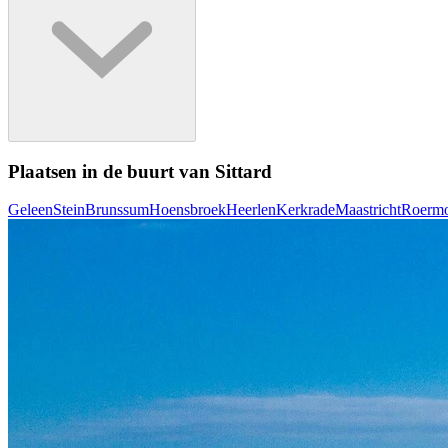
Plaatsen in de buurt van Sittard
Geleen
Stein
Brunssum
Hoensbroek
Heerlen
Kerkrade
Maastricht
Roerm