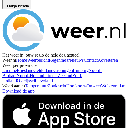
Huidige locatie
Het weer in jouw regio de hele dag actueel.
Weer.nl
Home
Weerbericht
Regenradar
Nieuws
Contact
Adverteren
Weer per provincie
Drenthe
Friesland
Gelderland
Groningen
Limburg
Noord-
Brabant
Noord-Holland
Utrecht
Zeeland
Zuid-
Holland
Overijssel
Flevoland
Weerkaarten
Temperatuur
Zonkracht
Hooikoorts
Onweer
Wolkenradar
Download de app