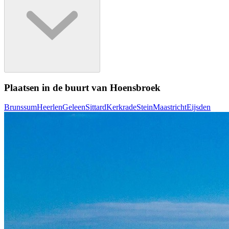
Plaatsen in de buurt van Hoensbroek
Brunssum
Heerlen
Geleen
Sittard
Kerkrade
Stein
Maastricht
Eijsden