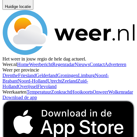
Huidige locatie
Het weer in jouw regio de hele dag actueel.
Weer.nl
Home
Weerbericht
Regenradar
Nieuws
Contact
Adverteren
Weer per provincie
Drenthe
Friesland
Gelderland
Groningen
Limburg
Noord-
Brabant
Noord-Holland
Utrecht
Zeeland
Zuid-
Holland
Overijssel
Flevoland
Weerkaarten
Temperatuur
Zonkracht
Hooikoorts
Onweer
Wolkenradar
Download de app