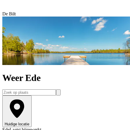
De Bilt
Weer Ede
Huidige locatie
Ede
Laatst bijgewerkt