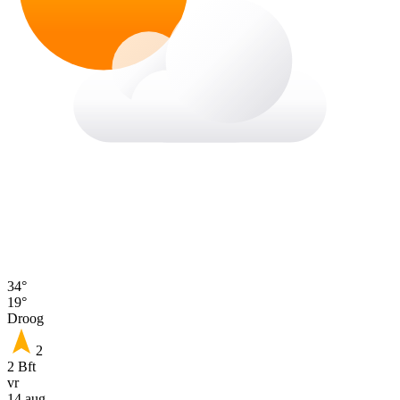
34°
19°
Droog
2
2 Bft
vr
14 aug