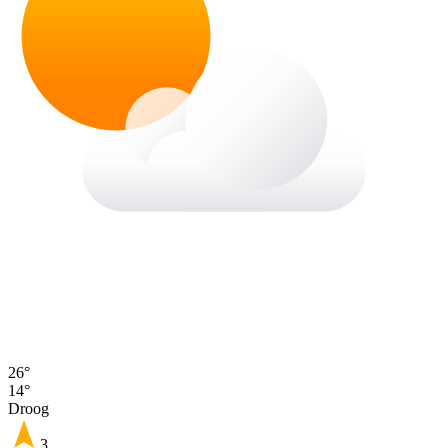
26°
14°
Droog
3