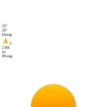
25°
10°
Droog
2
2 Bft
zo
09 aug