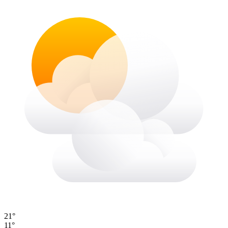
21°
11°