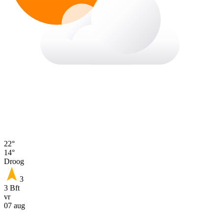
22°
14°
Droog
3
3 Bft
vr
07 aug