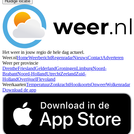
Huidige locatie
Het weer in jouw regio de hele dag actueel.
Weer.nl
Home
Weerbericht
Regenradar
Nieuws
Contact
Adverteren
Weer per provincie
Drenthe
Friesland
Gelderland
Groningen
Limburg
Noord-
Brabant
Noord-Holland
Utrecht
Zeeland
Zuid-
Holland
Overijssel
Flevoland
Weerkaarten
Temperatuur
Zonkracht
Hooikoorts
Onweer
Wolkenradar
Download de app