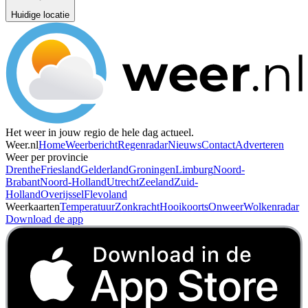
Huidige locatie
Het weer in jouw regio de hele dag actueel.
Weer.nl
Home
Weerbericht
Regenradar
Nieuws
Contact
Adverteren
Weer per provincie
Drenthe
Friesland
Gelderland
Groningen
Limburg
Noord-
Brabant
Noord-Holland
Utrecht
Zeeland
Zuid-
Holland
Overijssel
Flevoland
Weerkaarten
Temperatuur
Zonkracht
Hooikoorts
Onweer
Wolkenradar
Download de app