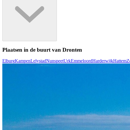
Plaatsen in de buurt van Dronten
Elburg
Kampen
Lelystad
Nunspeet
Urk
Emmeloord
Harderwijk
Hattem
Z