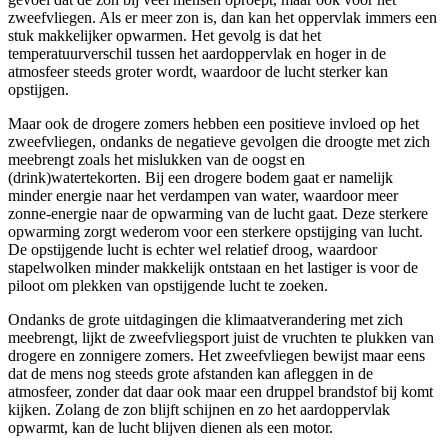
zweefvliegen. Als er meer zon is, dan kan het oppervlak immers een
stuk makkelijker opwarmen. Het gevolg is dat het
temperatuurverschil tussen het aardoppervlak en hoger in de
atmosfeer steeds groter wordt, waardoor de lucht sterker kan
opstijgen.
Maar ook de drogere zomers hebben een positieve invloed op het
zweefvliegen, ondanks de negatieve gevolgen die droogte met zich
meebrengt zoals het mislukken van de oogst en
(drink)watertekorten. Bij een drogere bodem gaat er namelijk
minder energie naar het verdampen van water, waardoor meer
zonne-energie naar de opwarming van de lucht gaat. Deze sterkere
opwarming zorgt wederom voor een sterkere opstijging van lucht.
De opstijgende lucht is echter wel relatief droog, waardoor
stapelwolken minder makkelijk ontstaan en het lastiger is voor de
piloot om plekken van opstijgende lucht te zoeken.
Ondanks de grote uitdagingen die klimaatverandering met zich
meebrengt, lijkt de zweefvliegsport juist de vruchten te plukken van
drogere en zonnigere zomers. Het zweefvliegen bewijst maar eens
dat de mens nog steeds grote afstanden kan afleggen in de
atmosfeer, zonder dat daar ook maar een druppel brandstof bij komt
kijken. Zolang de zon blijft schijnen en zo het aardoppervlak
opwarmt, kan de lucht blijven dienen als een motor.