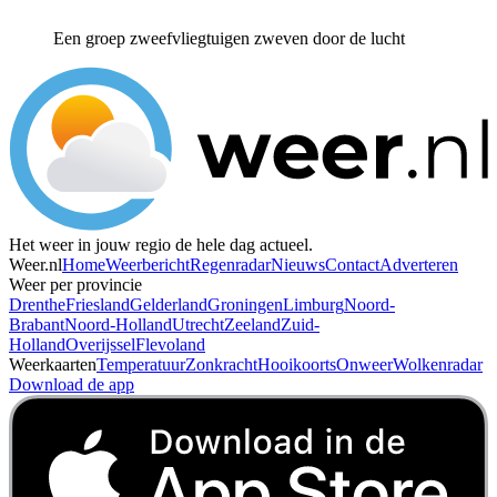
Een groep zweefvliegtuigen zweven door de lucht
Het weer in jouw regio de hele dag actueel.
Weer.nl
Home
Weerbericht
Regenradar
Nieuws
Contact
Adverteren
Weer per provincie
Drenthe
Friesland
Gelderland
Groningen
Limburg
Noord-
Brabant
Noord-Holland
Utrecht
Zeeland
Zuid-
Holland
Overijssel
Flevoland
Weerkaarten
Temperatuur
Zonkracht
Hooikoorts
Onweer
Wolkenradar
Download de app