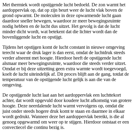
Met thermiek wordt opstijgende lucht bedoeld. De zon warmt het
aardoppervlak op, dat op zijn beurt weer de lucht vlak boven de
grond opwarmt. De moleculen in deze opwarmende lucht gaan
daardoor sneller bewegen, waardoor ze meer bewegingsruimte
nodig hebben en de lucht dus uitzet. Het gevolg is dat de lucht
minder dicht wordt, wat betekent dat die lichter wordt dan de
bovenliggende lucht en opstijgt.
Tijdens het opstijgen komt de lucht constant in nieuwe omgeving
terecht waar de druk lager is dan eerst, omdat de luchtdruk steeds
verder afneemt met hoogte. Hierdoor heeft de opstijgende lucht
alsmaar meer bewegingsruimte, waardoor die steeds verder uitzet.
Omdat er bij deze uitzetting geen extra warmte wordt toegevoegd,
koelt de lucht uiteindelijk af. Dit proces blijft aan de gang, totdat de
temperatuur van de opstijgende lucht gelijk is aan die van de
omgeving.
De opstijgende lucht laat aan het aardoppervlak een luchttekort
achter, dat wordt opgevuld door koudere lucht afkomstig van grotere
hoogte. Deze neerdalende lucht warmt vervolgens op, omdat die
juist onder steeds hogere druk komt te staan en daarmee in elkaar
wordt gedrukt. Wanneer deze het aardoppervlak bereikt, is die al
genoeg opgewarmd om weer op te stijgen. Hierdoor ontstaat er een
convectiecel die continu bezig is.