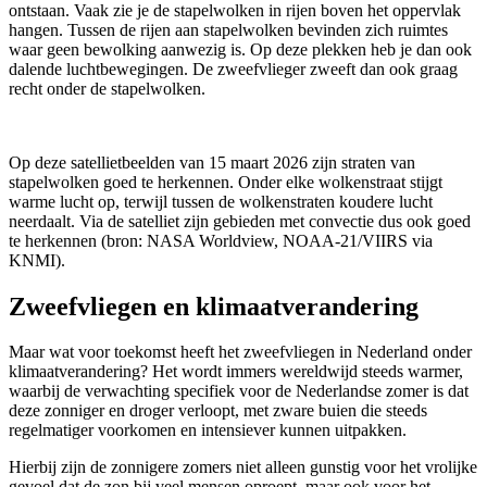
ontstaan. Vaak zie je de stapelwolken in rijen boven het oppervlak
hangen. Tussen de rijen aan stapelwolken bevinden zich ruimtes
waar geen bewolking aanwezig is. Op deze plekken heb je dan ook
dalende luchtbewegingen. De zweefvlieger zweeft dan ook graag
recht onder de stapelwolken.
Op deze satellietbeelden van 15 maart 2026 zijn straten van
stapelwolken goed te herkennen. Onder elke wolkenstraat stijgt
warme lucht op, terwijl tussen de wolkenstraten koudere lucht
neerdaalt. Via de satelliet zijn gebieden met convectie dus ook goed
te herkennen (bron: NASA Worldview, NOAA-21/VIIRS via
KNMI).
Zweefvliegen en klimaatverandering
Maar wat voor toekomst heeft het zweefvliegen in Nederland onder
klimaatverandering? Het wordt immers wereldwijd steeds warmer,
waarbij de verwachting specifiek voor de Nederlandse zomer is dat
deze zonniger en droger verloopt, met zware buien die steeds
regelmatiger voorkomen en intensiever kunnen uitpakken.
Hierbij zijn de zonnigere zomers niet alleen gunstig voor het vrolijke
gevoel dat de zon bij veel mensen oproept, maar ook voor het