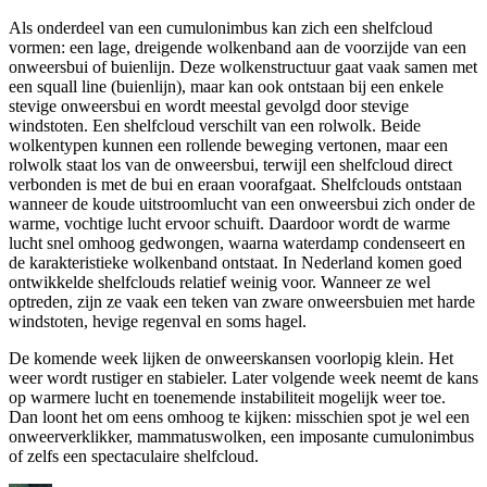
Als onderdeel van een cumulonimbus kan zich een shelfcloud
vormen: een lage, dreigende wolkenband aan de voorzijde van een
onweersbui of buienlijn. Deze wolkenstructuur gaat vaak samen met
een squall line (buienlijn), maar kan ook ontstaan bij een enkele
stevige onweersbui en wordt meestal gevolgd door stevige
windstoten. Een shelfcloud verschilt van een rolwolk. Beide
wolkentypen kunnen een rollende beweging vertonen, maar een
rolwolk staat los van de onweersbui, terwijl een shelfcloud direct
verbonden is met de bui en eraan voorafgaat. Shelfclouds ontstaan
wanneer de koude uitstroomlucht van een onweersbui zich onder de
warme, vochtige lucht ervoor schuift. Daardoor wordt de warme
lucht snel omhoog gedwongen, waarna waterdamp condenseert en
de karakteristieke wolkenband ontstaat. In Nederland komen goed
ontwikkelde shelfclouds relatief weinig voor. Wanneer ze wel
optreden, zijn ze vaak een teken van zware onweersbuien met harde
windstoten, hevige regenval en soms hagel.
De komende week lijken de onweerskansen voorlopig klein. Het
weer wordt rustiger en stabieler. Later volgende week neemt de kans
op warmere lucht en toenemende instabiliteit mogelijk weer toe.
Dan loont het om eens omhoog te kijken: misschien spot je wel een
onweerverklikker, mammatuswolken, een imposante cumulonimbus
of zelfs een spectaculaire shelfcloud.