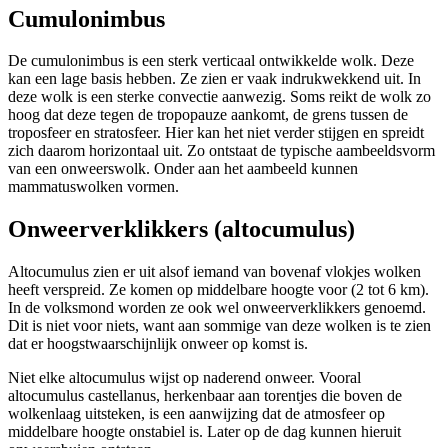
Cumulonimbus
De cumulonimbus is een sterk verticaal ontwikkelde wolk. Deze
kan een lage basis hebben. Ze zien er vaak indrukwekkend uit. In
deze wolk is een sterke convectie aanwezig. Soms reikt de wolk zo
hoog dat deze tegen de tropopauze aankomt, de grens tussen de
troposfeer en stratosfeer. Hier kan het niet verder stijgen en spreidt
zich daarom horizontaal uit. Zo ontstaat de typische aambeeldsvorm
van een onweerswolk. Onder aan het aambeeld kunnen
mammatuswolken vormen.
Onweerverklikkers (altocumulus)
Altocumulus zien er uit alsof iemand van bovenaf vlokjes wolken
heeft verspreid. Ze komen op middelbare hoogte voor (2 tot 6 km).
In de volksmond worden ze ook wel onweerverklikkers genoemd.
Dit is niet voor niets, want aan sommige van deze wolken is te zien
dat er hoogstwaarschijnlijk onweer op komst is.
Niet elke altocumulus wijst op naderend onweer. Vooral
altocumulus castellanus, herkenbaar aan torentjes die boven de
wolkenlaag uitsteken, is een aanwijzing dat de atmosfeer op
middelbare hoogte onstabiel is. Later op de dag kunnen hieruit