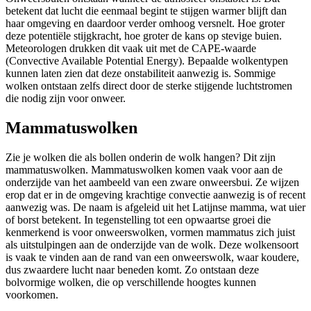
betekent dat lucht die eenmaal begint te stijgen warmer blijft dan
haar omgeving en daardoor verder omhoog versnelt. Hoe groter
deze potentiële stijgkracht, hoe groter de kans op stevige buien.
Meteorologen drukken dit vaak uit met de CAPE-waarde
(Convective Available Potential Energy). Bepaalde wolkentypen
kunnen laten zien dat deze onstabiliteit aanwezig is. Sommige
wolken ontstaan zelfs direct door de sterke stijgende luchtstromen
die nodig zijn voor onweer.
Mammatuswolken
Zie je wolken die als bollen onderin de wolk hangen? Dit zijn
mammatuswolken. Mammatuswolken komen vaak voor aan de
onderzijde van het aambeeld van een zware onweersbui. Ze wijzen
erop dat er in de omgeving krachtige convectie aanwezig is of recent
aanwezig was. De naam is afgeleid uit het Latijnse
mamma
, wat uier
of borst betekent. In tegenstelling tot een opwaartse groei die
kenmerkend is voor onweerswolken, vormen mammatus zich juist
als uitstulpingen aan de onderzijde van de wolk. Deze wolkensoort
is vaak te vinden aan de rand van een onweerswolk, waar koudere,
dus zwaardere lucht naar beneden komt. Zo ontstaan deze
bolvormige wolken, die op verschillende hoogtes kunnen
voorkomen.