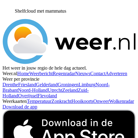
Shelfcloud met mammatus
Het weer in jouw regio de hele dag actueel.
Weer.nl
Home
Weerbericht
Regenradar
Nieuws
Contact
Adverteren
Weer per provincie
Drenthe
Friesland
Gelderland
Groningen
Limburg
Noord-
Brabant
Noord-Holland
Utrecht
Zeeland
Zuid-
Holland
Overijssel
Flevoland
Weerkaarten
Temperatuur
Zonkracht
Hooikoorts
Onweer
Wolkenradar
Download de app