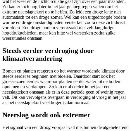
wat het weer en de luchtcirculatie gaat zijn over een paar maanden.
Zo kan er toch nog later in het jaar genoeg regen vallen om het
extreme neerslagtekort op te heffen. Zo leidt een droge lente niet
automatisch tot een droge zomer. Wel kan een uitgedroogde bodem
warme en droge omstandigheden versterken zodra deze zich direct
voordoen. Een droge bodem veroorzaakt niet zelf langdurige
hogedrukgebieden, maar kan hitte wel versterken zodra zulke
weersituaties ontstaan.
Steeds eerder verdroging door
klimaatverandering
Bomen en planten reageren op het warmer wordende klimaat door
steeds eerder te beginnen met bloeien. Daardoor start ook het
groeiseizoen eerder, waardoor planten eerder water uit de bodem
opnemen en verdampen. Zo kan er al eerder in het jaar een
neerslagtekort ontstaan als er in deze periode geen of weinig regen
valt. Dit kan vervolgens overgaan in verdroging al vroeg in het jaar
als het neerslagtekort veel hoger is dan normaal.
Neerslag wordt ook extremer
Het signaal van een droog voorjaar valt dus binnen de algehele trend