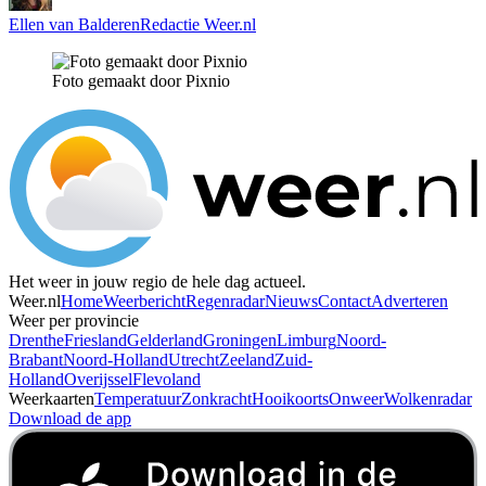
Ellen van Balderen
Redactie Weer.nl
Foto gemaakt door Pixnio
Het weer in jouw regio de hele dag actueel.
Weer.nl
Home
Weerbericht
Regenradar
Nieuws
Contact
Adverteren
Weer per provincie
Drenthe
Friesland
Gelderland
Groningen
Limburg
Noord-
Brabant
Noord-Holland
Utrecht
Zeeland
Zuid-
Holland
Overijssel
Flevoland
Weerkaarten
Temperatuur
Zonkracht
Hooikoorts
Onweer
Wolkenradar
Download de app