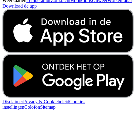
Weerkaarten
Temperatuur
Zonkracht
Hooikoorts
Onweer
Wolkenradar
Download de app
Disclaimer
Privacy & Cookiebeleid
Cookie-
instellingen
Colofon
Sitemap