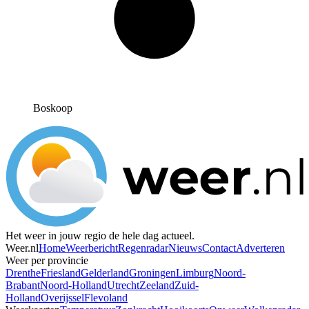
Boskoop
Het weer in jouw regio de hele dag actueel.
Weer.nl
Home
Weerbericht
Regenradar
Nieuws
Contact
Adverteren
Weer per provincie
Drenthe
Friesland
Gelderland
Groningen
Limburg
Noord-
Brabant
Noord-Holland
Utrecht
Zeeland
Zuid-
Holland
Overijssel
Flevoland