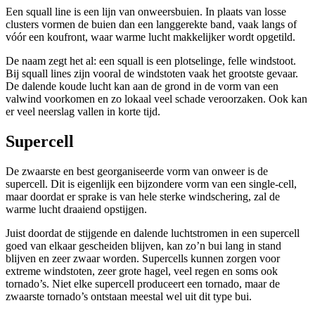
Een squall line is een lijn van onweersbuien. In plaats van losse
clusters vormen de buien dan een langgerekte band, vaak langs of
vóór een koufront, waar warme lucht makkelijker wordt opgetild.
De naam zegt het al: een squall is een plotselinge, felle windstoot.
Bij squall lines zijn vooral de windstoten vaak het grootste gevaar.
De dalende koude lucht kan aan de grond in de vorm van een
valwind voorkomen en zo lokaal veel schade veroorzaken. Ook kan
er veel neerslag vallen in korte tijd.
Supercell
De zwaarste en best georganiseerde vorm van onweer is de
supercell. Dit is eigenlijk een bijzondere vorm van een single-cell,
maar doordat er sprake is van hele sterke windschering, zal de
warme lucht draaiend opstijgen.
Juist doordat de stijgende en dalende luchtstromen in een supercell
goed van elkaar gescheiden blijven, kan zo’n bui lang in stand
blijven en zeer zwaar worden. Supercells kunnen zorgen voor
extreme windstoten, zeer grote hagel, veel regen en soms ook
tornado’s. Niet elke supercell produceert een tornado, maar de
zwaarste tornado’s ontstaan meestal wel uit dit type bui.