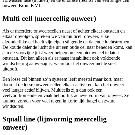
volwassen fase (midden) en de eindfase (rechts) van een single cell
onweer. Bron: KMI.
Multi cell (meercellig onweer)
Als er meerdere onweerscellen naast of achter elkaar ontstaan en
elkaar opvolgen, spreken we van multicell-onweer. Elke
afzonderlijke cel heeft zijn eigen stijgende en dalende luchtstromen.
De koude dalende lucht die uit een oude cel naar beneden komt, kan
aan de voorzijde juist weer helpen om een nieuwe cel te laten
ontstaan. Dit kan alleen als er naast instabiliteit ook voldoende
windschering aanwezig is, waardoor het onweer niet te snel
uitdooft.
Een losse cel binnen zo’n systeem leeft meestal maar kort, maar
doordat de losse onweerscellen elkaar activeren, kan het onweer
veel langer actief blijven. Multicells zijn dan ook een
veelvoorkomende en vaak behoorlijk actieve vorm van onweer. Ze
kunnen zorgen voor veel regen in korte tijd, hagel en zware
windstoten.
Squall line (lijnvormig meercellig
onweer)