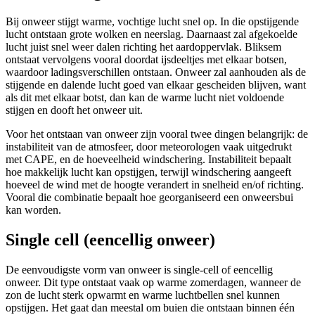
Bij onweer stijgt warme, vochtige lucht snel op. In die opstijgende
lucht ontstaan grote wolken en neerslag. Daarnaast zal afgekoelde
lucht juist snel weer dalen richting het aardoppervlak. Bliksem
ontstaat vervolgens vooral doordat ijsdeeltjes met elkaar botsen,
waardoor ladingsverschillen ontstaan. Onweer zal aanhouden als de
stijgende en dalende lucht goed van elkaar gescheiden blijven, want
als dit met elkaar botst, dan kan de warme lucht niet voldoende
stijgen en dooft het onweer uit.
Voor het ontstaan van onweer zijn vooral twee dingen belangrijk: de
instabiliteit van de atmosfeer, door meteorologen vaak uitgedrukt
met CAPE, en de hoeveelheid windschering. Instabiliteit bepaalt
hoe makkelijk lucht kan opstijgen, terwijl windschering aangeeft
hoeveel de wind met de hoogte verandert in snelheid en/of richting.
Vooral die combinatie bepaalt hoe georganiseerd een onweersbui
kan worden.
Single cell (eencellig onweer)
De eenvoudigste vorm van onweer is single-cell of eencellig
onweer. Dit type ontstaat vaak op warme zomerdagen, wanneer de
zon de lucht sterk opwarmt en warme luchtbellen snel kunnen
opstijgen. Het gaat dan meestal om buien die ontstaan binnen één