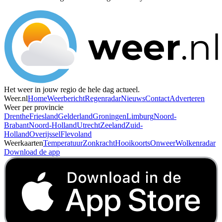
Het weer in jouw regio de hele dag actueel.
Weer.nl
Home
Weerbericht
Regenradar
Nieuws
Contact
Adverteren
Weer per provincie
Drenthe
Friesland
Gelderland
Groningen
Limburg
Noord-
Brabant
Noord-Holland
Utrecht
Zeeland
Zuid-
Holland
Overijssel
Flevoland
Weerkaarten
Temperatuur
Zonkracht
Hooikoorts
Onweer
Wolkenradar
Download de app