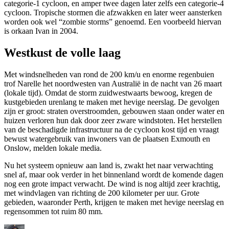
categorie-1 cycloon, en amper twee dagen later zelfs een categorie-4
cycloon. Tropische stormen die afzwakken en later weer aansterken
worden ook wel “zombie storms” genoemd. Een voorbeeld hiervan
is orkaan Ivan in 2004.
Westkust de volle laag
Met windsnelheden van rond de 200 km/u en enorme regenbuien
trof Narelle het noordwesten van Australië in de nacht van 26 maart
(lokale tijd). Omdat de storm zuidwestwaarts bewoog, kregen de
kustgebieden urenlang te maken met hevige neerslag. De gevolgen
zijn er groot: straten overstroomden, gebouwen staan onder water en
huizen verloren hun dak door zeer zware windstoten. Het herstellen
van de beschadigde infrastructuur na de cycloon kost tijd en vraagt
bewust watergebruik van inwoners van de plaatsen Exmouth en
Onslow, melden lokale media.
Nu het systeem opnieuw aan land is, zwakt het naar verwachting
snel af, maar ook verder in het binnenland wordt de komende dagen
nog een grote impact verwacht. De wind is nog altijd zeer krachtig,
met windvlagen van richting de 200 kilometer per uur. Grote
gebieden, waaronder Perth, krijgen te maken met hevige neerslag en
regensommen tot ruim 80 mm.