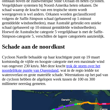
ontstaan boven de zuidwestelijke Stille Oceaan en heten cyclonen.
Vergelijkbare systemen bij Noord-Amerika heten orkanen. De
schaal waarop de kracht van een tropische storm wordt
weergegeven is wel anders. Orkanen worden geclassificeerd
volgens de Saffir-Simpson schaal (gebaseerd op 1-minuut
gemiddelde windsnelheden), maar Australië gebruikt een unieke
schaal (gebaseerd op 10-minuut gemiddelde windsnelheden).
Hoewel de Australische categorie 5 vergelijkbaar is met de Saffir-
Simpson-categorie 5, verschillen de lagere categorieën aanzienlijk.
Schade aan de noordkust
Cycloon Narelle behaalde op haar krachtigste punt op 19 maart
kortstondig de vijfde en hoogste categorie met een maximale wind
van ongeveer 230 km/u. Met deze kracht
trok de storm over het
noordelijkste puntje van Queensland
, wat in de regio leidde tot
wateroverlast en grote materiële schade. Weerstations op het pad van
de cycloon hebben de afgelopen week tussen de 100 en 300
millimeter neerslag gemeten.