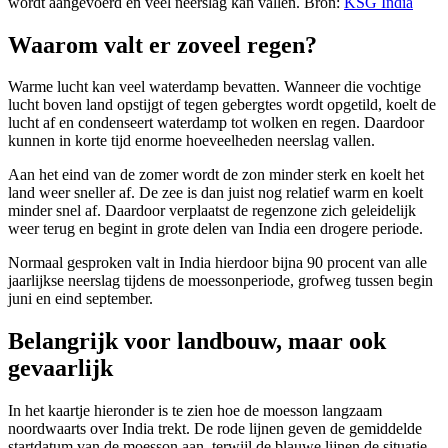
wordt aangevoerd en veel neerslag kan vallen. Bron:
KSG India
Waarom valt er zoveel regen?
Warme lucht kan veel waterdamp bevatten. Wanneer die vochtige
lucht boven land opstijgt of tegen gebergtes wordt opgetild, koelt de
lucht af en condenseert waterdamp tot wolken en regen. Daardoor
kunnen in korte tijd enorme hoeveelheden neerslag vallen.
Aan het eind van de zomer wordt de zon minder sterk en koelt het
land weer sneller af. De zee is dan juist nog relatief warm en koelt
minder snel af. Daardoor verplaatst de regenzone zich geleidelijk
weer terug en begint in grote delen van India een drogere periode.
Normaal gesproken valt in India hierdoor bijna 90 procent van alle
jaarlijkse neerslag tijdens de moessonperiode, grofweg tussen begin
juni en eind september.
Belangrijk voor landbouw, maar ook
gevaarlijk
In het kaartje hieronder is te zien hoe de moesson langzaam
noordwaarts over India trekt. De rode lijnen geven de gemiddelde
startdatum van de moesson aan, terwijl de blauwe lijnen de situatie