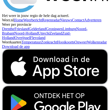
Het weer in jouw regio de hele dag actueel.
Weer.nl
Home
Weerbericht
Regenradar
Nieuws
Contact
Adverteren
Weer per provincie
Drenthe
Friesland
Gelderland
Groningen
Limburg
Noord-
Brabant
Noord-Holland
Utrecht
Zeeland
Zuid-
Holland
Overijssel
Flevoland
Weerkaarten
Temperatuur
Zonkracht
Hooikoorts
Onweer
Wolkenradar
Download de app