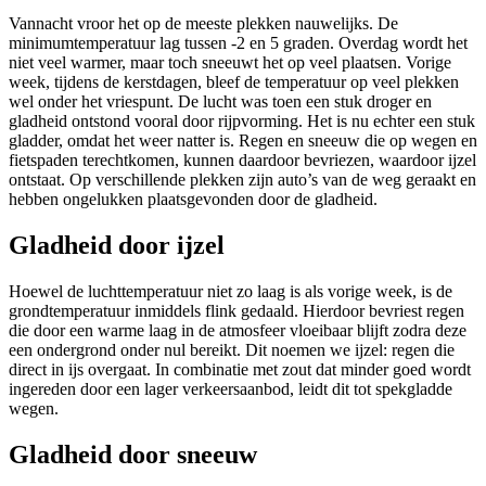
Vannacht vroor het op de meeste plekken nauwelijks. De
minimumtemperatuur lag tussen -2 en 5 graden. Overdag wordt het
niet veel warmer, maar toch sneeuwt het op veel plaatsen. Vorige
week, tijdens de kerstdagen, bleef de temperatuur op veel plekken
wel onder het vriespunt. De lucht was toen een stuk droger en
gladheid ontstond vooral door rijpvorming. Het is nu echter een stuk
gladder, omdat het weer natter is. Regen en sneeuw die op wegen en
fietspaden terechtkomen, kunnen daardoor bevriezen, waardoor ijzel
ontstaat. Op verschillende plekken zijn auto’s van de weg geraakt en
hebben ongelukken plaatsgevonden door de gladheid.
Gladheid door ijzel
Hoewel de luchttemperatuur niet zo laag is als vorige week, is de
grondtemperatuur inmiddels flink gedaald. Hierdoor bevriest regen
die door een warme laag in de atmosfeer vloeibaar blijft zodra deze
een ondergrond onder nul bereikt. Dit noemen we ijzel: regen die
direct in ijs overgaat. In combinatie met zout dat minder goed wordt
ingereden door een lager verkeersaanbod, leidt dit tot spekgladde
wegen.
Gladheid door sneeuw