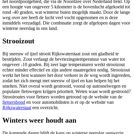
het noordpoolgebied, die via de Noordzee over Nederland trekt. Op
een hoogte van ongeveer 5 kilometer is de bovenlucht afgekoeld tot
rond -40 graden, wat winterse buien mogelijk maakt. Door de lange
weg over zee heeft de lucht veel vocht opgenomen en is deze
inmiddels verzadigd. Die combinatie zorgt de afgelopen dagen voor
winterse neerslag in ons land.
Strooizout
Bij sneeuw of ijzel strooit Rijkswaterstaat zout om gladheid te
bestrijden. Zout verlaagt de bevriezingstemperatuur van water tot
ongeveer -10 graden. Bij zeer lage temperaturen werkt strooizout
echter minder effectief en zijn andere maatregelen nodig. Strooizout
werkt het best wanneer het door verkeer in de weg wordt ingereden,
zodat het zich mengt met sneeuw of ijzel en kan helpen bij het
smelten. Niet overal wordt gestrooid, vooral op autosnelwegen en
populaire fietswegen krijgen prioriteit. Weten waar wordt gestrooid?
Strooiroutes voor fietsers worden getoond op de website van de
fietsersbond
en voor automobilisten is er op de website van
Rijkswaterstaat
een overzicht.
Winters weer houdt aan
De komende dagen blijft de kans op winterse neerslag aanwezig.