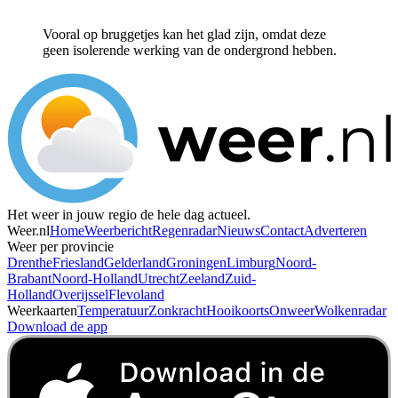
Vooral op bruggetjes kan het glad zijn, omdat deze
geen isolerende werking van de ondergrond hebben.
Het weer in jouw regio de hele dag actueel.
Weer.nl
Home
Weerbericht
Regenradar
Nieuws
Contact
Adverteren
Weer per provincie
Drenthe
Friesland
Gelderland
Groningen
Limburg
Noord-
Brabant
Noord-Holland
Utrecht
Zeeland
Zuid-
Holland
Overijssel
Flevoland
Weerkaarten
Temperatuur
Zonkracht
Hooikoorts
Onweer
Wolkenradar
Download de app