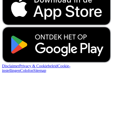
Disclaimer
Privacy & Cookiebeleid
Cookie-
instellingen
Colofon
Sitemap