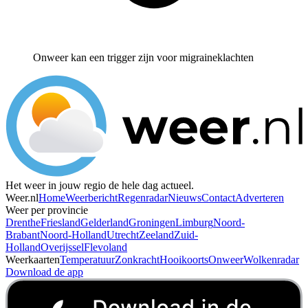
Onweer kan een trigger zijn voor migraineklachten
Het weer in jouw regio de hele dag actueel.
Weer.nl
Home
Weerbericht
Regenradar
Nieuws
Contact
Adverteren
Weer per provincie
Drenthe
Friesland
Gelderland
Groningen
Limburg
Noord-
Brabant
Noord-Holland
Utrecht
Zeeland
Zuid-
Holland
Overijssel
Flevoland
Weerkaarten
Temperatuur
Zonkracht
Hooikoorts
Onweer
Wolkenradar
Download de app