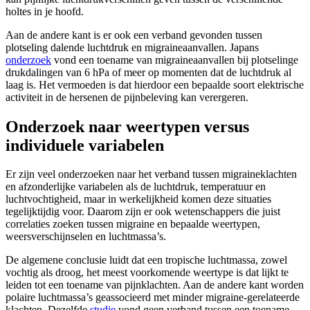
holtes in je hoofd.
Aan de andere kant is er ook een verband gevonden tussen
plotseling dalende luchtdruk en migraineaanvallen. Japans
onderzoek
vond een toename van migraineaanvallen bij plotselinge
drukdalingen van 6 hPa of meer op momenten dat de luchtdruk al
laag is. Het vermoeden is dat hierdoor een bepaalde soort elektrische
activiteit in de hersenen de pijnbeleving kan verergeren.
Onderzoek naar weertypen versus
individuele variabelen
Er zijn veel onderzoeken naar het verband tussen migraineklachten
en afzonderlijke variabelen als de luchtdruk, temperatuur en
luchtvochtigheid, maar in werkelijkheid komen deze situaties
tegelijktijdig voor. Daarom zijn er ook wetenschappers die juist
correlaties zoeken tussen migraine en bepaalde weertypen,
weersverschijnselen en luchtmassa’s.
De algemene conclusie luidt dat een tropische luchtmassa, zowel
vochtig als droog, het meest voorkomende weertype is dat lijkt te
leiden tot een toename van pijnklachten. Aan de andere kant worden
polaire luchtmassa’s geassocieerd met minder migraine-gerelateerde
klachten. Dezelfde
studie
vond geen verband tussen een toename