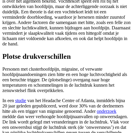
is over het algemeen bekend. Vochttekort speelt een rol bij het
ontwikkelen van hoofdpijn, maar de achterliggende oorzaak is niet
duidelijk. Een theorie is dat een vochttekort leidt tot een
verminderde doorbloeding, waardoor je hersenen minder zuurstof
krijgen. Andere factoren die samengaan met hitte, zoals een felle zon
en slechte luchtkwaliteit, kunnen bijdragen aan hoofdpijn. Daarnaast
vermindert je slaapkwaliteit vaak tijdens een hittegolf omdat je
lichaam niet voldoende kan afkoelen, en ook dat helpt hoofdpijn in
de hand.
Plotse drukverschillen
Personen met clusterhoofdpijn, migraine, of verwante
hoofdpijnaandoeningen zien hitte en een hoge luchtvochtigheid als
een beruchte trigger. De (plotselinge) overgang naar hoge
temperaturen en schommelingen in de luchtdruk kunnen het
zenuwstelsel flink overprikkelen.
In een
studie
van het Headache Centre of Atlanta, inmiddels bijna
20 jaar geleden gepubliceerd, werd door 30% van de deelnemers
hitte als een trigger van migraine genoemd. Ander
onderzoek
meldde dan weer verhoogde hoofdpijnaanvallen op onweersdagen.
De link wordt gelegd met veranderingen in de luchtdruk. Vlak voor
een onweersbui stijgt de luchtdruk sterk (de ‘onweersneus’) en dat
kan pijnlijke luchtdrukverschillen geven tussen de verschillende