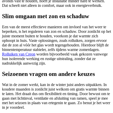
avonds vast te houden, hoeft je installatie minder hard te werken.
Dat scheelt niet alleen in comfort, maar ook in energieverbruik.
Slim omgaan met zon en schaduw
Een van de meest effectieve manieren om invloed van het weer te
beperken, is het reguleren van zon en schaduw. Door zonlicht op het
juiste moment buiten te houden, voorkom je dat warmte zich
ophoopt in huis. Vaste oplossingen, zoals rolluiken, zorgen ervoor
dat de zon al vóór het glas wordt tegengehouden. Hierdoor blijft de
binnentemperatuur stabieler, zelfs tijdens warme zomerdagen.
Rolluiken van Creon
worden bijvoorbeeld vaak gekozen vanwege
hun isolerende werking en rustige uitstraling, zonder dat ze
nadrukkelijk aanwezig zijn.
Seizoenen vragen om andere keuzes
Wat in de zomer werkt, kan in de winter juist anders uitpakken. In
koudere maanden is zonlicht juist welkom om gratis warmte binnen
te laten. Het draait dus om flexibiliteit en timing. Door bewust om te
gaan met lichtinval, ventilatie en afsluiting van ramen, speel je mee
met het seizoen in plaats van ertegenin te gaan. Zo benut je het weer
in je voordeel.