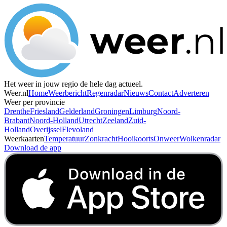
Het weer in jouw regio de hele dag actueel.
Weer.nl
Home
Weerbericht
Regenradar
Nieuws
Contact
Adverteren
Weer per provincie
Drenthe
Friesland
Gelderland
Groningen
Limburg
Noord-
Brabant
Noord-Holland
Utrecht
Zeeland
Zuid-
Holland
Overijssel
Flevoland
Weerkaarten
Temperatuur
Zonkracht
Hooikoorts
Onweer
Wolkenradar
Download de app