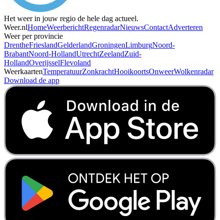
Het weer in jouw regio de hele dag actueel.
Weer.nl
Home
Weerbericht
Regenradar
Nieuws
Contact
Adverteren
Weer per provincie
Drenthe
Friesland
Gelderland
Groningen
Limburg
Noord-
Brabant
Noord-Holland
Utrecht
Zeeland
Zuid-
Holland
Overijssel
Flevoland
Weerkaarten
Temperatuur
Zonkracht
Hooikoorts
Onweer
Wolkenradar
Download de app