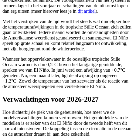
de onzekerheid benadrukt. De voorspelbaarheid van het systeem is
immers lager in het voorjaar en schattingen van de uitkomst lopen
dan erg uiteen (meer hierover lees je in
dit artikel
).
Met het verstrijken van de tijd wordt het steeds wat duidelijker hoe
de temperatuurafwijkingen in de tropische Stille Oceaan zich zullen
gaan ontwikkelen. Iedere maand worden de omstandigheden door
de Amerikaanse weerdienst geanalyseerd en samengevat. El Niño
speelt op grote schaal en komt relatief langzaam tot ontwikkeling,
met zijn hoogtepunt rond de winterperiode.
Wanneer het oppervlaktewater in de oostelijke tropische Stille
Oceaan warmer is dan 0,5°C boven het langjarige gemiddelde,
spreken we van El Niño. In juni werd een afwijking van +0,7°C
gemeten. Nu, een maand later, ligt de afwijking op ongeveer
+1,2°C. Zowel de temperatuur van het zeewater als de reactie van
de atmosfeer weerspiegelen een versterkende El Niño.
Verwachtingen voor 2026-2027
Hoe dichterbij de piek van de gebeurtenis, hoe meer we de
modelverwachtingen kunnen vertrouwen. Het gemiddelde van de
modellen is er zeker van dat El Niño door de tweede helft van dit
jaar zal intensiveren. De koppeling tussen de circulatie in de oceaan
en de atmosfeer draagt bij aan deze zekerheid.