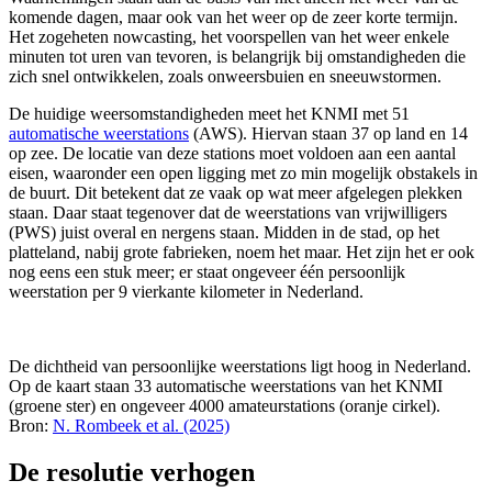
komende dagen, maar ook van het weer op de zeer korte termijn.
Het zogeheten
nowcasting
, het voorspellen van het weer enkele
minuten tot uren van tevoren, is belangrijk bij omstandigheden die
zich snel ontwikkelen, zoals onweersbuien en sneeuwstormen.
De huidige weersomstandigheden meet het KNMI met 51
automatische weerstations
(AWS). Hiervan staan 37 op land en 14
op zee. De locatie van deze stations moet voldoen aan een aantal
eisen, waaronder een open ligging met zo min mogelijk obstakels in
de buurt. Dit betekent dat ze vaak op wat meer afgelegen plekken
staan. Daar staat tegenover dat de weerstations van vrijwilligers
(PWS) juist overal en nergens staan. Midden in de stad, op het
platteland, nabij grote fabrieken, noem het maar. Het zijn het er ook
nog eens een stuk meer; er staat ongeveer één persoonlijk
weerstation per 9 vierkante kilometer in Nederland.
De dichtheid van persoonlijke weerstations ligt hoog in Nederland.
Op de kaart staan 33 automatische weerstations van het KNMI
(groene ster) en ongeveer 4000 amateurstations (oranje cirkel).
Bron:
N. Rombeek et al. (2025)
De resolutie verhogen