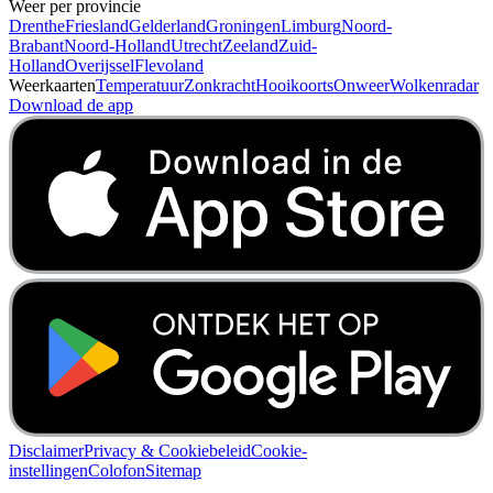
Weer per provincie
Drenthe
Friesland
Gelderland
Groningen
Limburg
Noord-
Brabant
Noord-Holland
Utrecht
Zeeland
Zuid-
Holland
Overijssel
Flevoland
Weerkaarten
Temperatuur
Zonkracht
Hooikoorts
Onweer
Wolkenradar
Download de app
Disclaimer
Privacy & Cookiebeleid
Cookie-
instellingen
Colofon
Sitemap