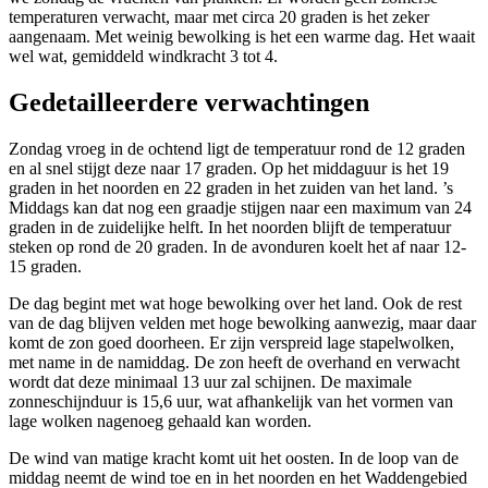
temperaturen verwacht, maar met circa 20 graden is het zeker
aangenaam. Met weinig bewolking is het een warme dag. Het waait
wel wat, gemiddeld windkracht 3 tot 4.
Gedetailleerdere verwachtingen
Zondag vroeg in de ochtend ligt de temperatuur rond de 12 graden
en al snel stijgt deze naar 17 graden. Op het middaguur is het 19
graden in het noorden en 22 graden in het zuiden van het land. ’s
Middags kan dat nog een graadje stijgen naar een maximum van 24
graden in de zuidelijke helft. In het noorden blijft de temperatuur
steken op rond de 20 graden. In de avonduren koelt het af naar 12-
15 graden.
De dag begint met wat hoge bewolking over het land. Ook de rest
van de dag blijven velden met hoge bewolking aanwezig, maar daar
komt de zon goed doorheen. Er zijn verspreid lage stapelwolken,
met name in de namiddag. De zon heeft de overhand en verwacht
wordt dat deze minimaal 13 uur zal schijnen. De maximale
zonneschijnduur is 15,6 uur, wat afhankelijk van het vormen van
lage wolken nagenoeg gehaald kan worden.
De wind van matige kracht komt uit het oosten. In de loop van de
middag neemt de wind toe en in het noorden en het Waddengebied