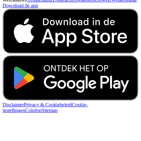
Download de app
Disclaimer
Privacy & Cookiebeleid
Cookie-
instellingen
Colofon
Sitemap