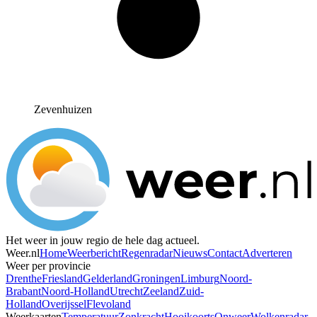
Zevenhuizen
Het weer in jouw regio de hele dag actueel.
Weer.nl
Home
Weerbericht
Regenradar
Nieuws
Contact
Adverteren
Weer per provincie
Drenthe
Friesland
Gelderland
Groningen
Limburg
Noord-
Brabant
Noord-Holland
Utrecht
Zeeland
Zuid-
Holland
Overijssel
Flevoland
Weerkaarten
Temperatuur
Zonkracht
Hooikoorts
Onweer
Wolkenradar