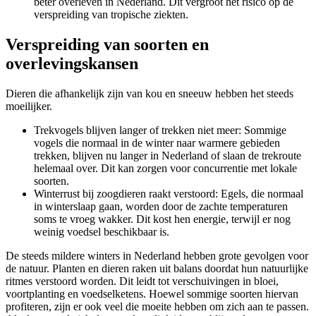
beter overleven in Nederland. Dit vergroot het risico op de
verspreiding van tropische ziekten.
Verspreiding van soorten en
overlevingskansen
Dieren die afhankelijk zijn van kou en sneeuw hebben het steeds
moeilijker.
Trekvogels blijven langer of trekken niet meer: Sommige
vogels die normaal in de winter naar warmere gebieden
trekken, blijven nu langer in Nederland of slaan de trekroute
helemaal over. Dit kan zorgen voor concurrentie met lokale
soorten.
Winterrust bij zoogdieren raakt verstoord: Egels, die normaal
in winterslaap gaan, worden door de zachte temperaturen
soms te vroeg wakker. Dit kost hen energie, terwijl er nog
weinig voedsel beschikbaar is.
De steeds mildere winters in Nederland hebben grote gevolgen voor
de natuur. Planten en dieren raken uit balans doordat hun natuurlijke
ritmes verstoord worden. Dit leidt tot verschuivingen in bloei,
voortplanting en voedselketens. Hoewel sommige soorten hiervan
profiteren, zijn er ook veel die moeite hebben om zich aan te passen.