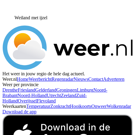
Weiland met ijzel
Het weer in jouw regio de hele dag actueel.
Weer.nl
Home
Weerbericht
Regenradar
Nieuws
Contact
Adverteren
Weer per provincie
Drenthe
Friesland
Gelderland
Groningen
Limburg
Noord-
Brabant
Noord-Holland
Utrecht
Zeeland
Zuid-
Holland
Overijssel
Flevoland
Weerkaarten
Temperatuur
Zonkracht
Hooikoorts
Onweer
Wolkenradar
Download de app