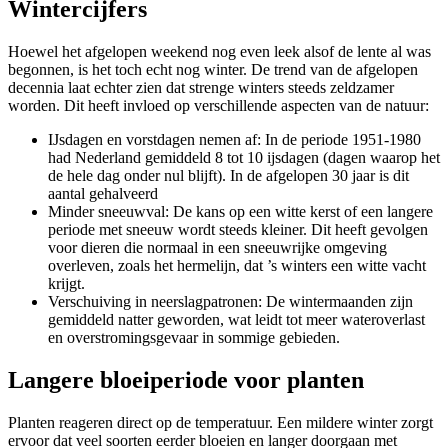
Wintercijfers
Hoewel het afgelopen weekend nog even leek alsof de lente al was
begonnen, is het toch echt nog winter. De trend van de afgelopen
decennia laat echter zien dat strenge winters steeds zeldzamer
worden. Dit heeft invloed op verschillende aspecten van de natuur:
IJsdagen en vorstdagen nemen af: In de periode 1951-1980
had Nederland gemiddeld 8 tot 10 ijsdagen (dagen waarop het
de hele dag onder nul blijft). In de afgelopen 30 jaar is dit
aantal gehalveerd
Minder sneeuwval: De kans op een witte kerst of een langere
periode met sneeuw wordt steeds kleiner. Dit heeft gevolgen
voor dieren die normaal in een sneeuwrijke omgeving
overleven, zoals het hermelijn, dat ’s winters een witte vacht
krijgt.
Verschuiving in neerslagpatronen: De wintermaanden zijn
gemiddeld natter geworden, wat leidt tot meer wateroverlast
en overstromingsgevaar in sommige gebieden.
Langere bloeiperiode voor planten
Planten reageren direct op de temperatuur. Een mildere winter zorgt
ervoor dat veel soorten eerder bloeien en langer doorgaan met