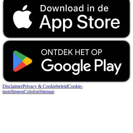
Disclaimer
Privacy & Cookiebeleid
Cookie-
instellingen
Colofon
Sitemap