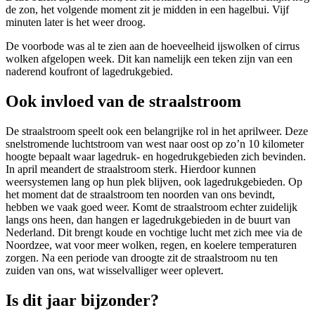
de zon, het volgende moment zit je midden in een hagelbui. Vijf
minuten later is het weer droog.
De voorbode was al te zien aan de hoeveelheid ijswolken of cirrus
wolken afgelopen week. Dit kan namelijk een teken zijn van een
naderend koufront of lagedrukgebied.
Ook invloed van de straalstroom
De straalstroom speelt ook een belangrijke rol in het aprilweer. Deze
snelstromende luchtstroom van west naar oost op zo’n 10 kilometer
hoogte bepaalt waar lagedruk- en hogedrukgebieden zich bevinden.
In april meandert de straalstroom sterk. Hierdoor kunnen
weersystemen lang op hun plek blijven, ook lagedrukgebieden. Op
het moment dat de straalstroom ten noorden van ons bevindt,
hebben we vaak goed weer. Komt de straalstroom echter zuidelijk
langs ons heen, dan hangen er lagedrukgebieden in de buurt van
Nederland. Dit brengt koude en vochtige lucht met zich mee via de
Noordzee, wat voor meer wolken, regen, en koelere temperaturen
zorgen. Na een periode van droogte zit de straalstroom nu ten
zuiden van ons, wat wisselvalliger weer oplevert.
Is dit jaar bijzonder?