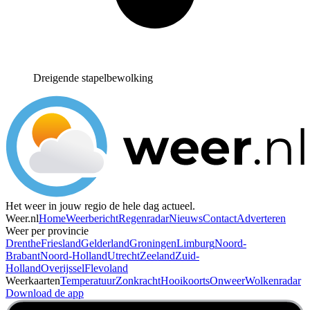
Dreigende stapelbewolking
Het weer in jouw regio de hele dag actueel.
Weer.nl
Home
Weerbericht
Regenradar
Nieuws
Contact
Adverteren
Weer per provincie
Drenthe
Friesland
Gelderland
Groningen
Limburg
Noord-
Brabant
Noord-Holland
Utrecht
Zeeland
Zuid-
Holland
Overijssel
Flevoland
Weerkaarten
Temperatuur
Zonkracht
Hooikoorts
Onweer
Wolkenradar
Download de app