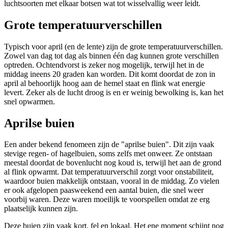
luchtsoorten met elkaar botsen wat tot wisselvallig weer leidt.
Grote temperatuurverschillen
Typisch voor april (en de lente) zijn de grote temperatuurverschillen.
Zowel van dag tot dag als binnen één dag kunnen grote verschillen
optreden. Ochtendvorst is zeker nog mogelijk, terwijl het in de
middag ineens 20 graden kan worden. Dit komt doordat de zon in
april al behoorlijk hoog aan de hemel staat en flink wat energie
levert. Zeker als de lucht droog is en er weinig bewolking is, kan het
snel opwarmen.
Aprilse buien
Een ander bekend fenomeen zijn de "aprilse buien". Dit zijn vaak
stevige regen- of hagelbuien, soms zelfs met onweer. Ze ontstaan
meestal doordat de bovenlucht nog koud is, terwijl het aan de grond
al flink opwarmt. Dat temperatuurverschil zorgt voor onstabiliteit,
waardoor buien makkelijk ontstaan, vooral in de middag. Zo vielen
er ook afgelopen paasweekend een aantal buien, die snel weer
voorbij waren. Deze waren moeilijk te voorspellen omdat ze erg
plaatselijk kunnen zijn.
Deze buien zijn vaak kort, fel en lokaal. Het ene moment schijnt nog